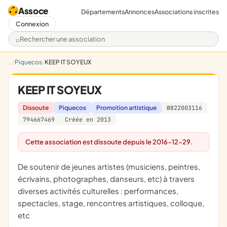
Assoce
Départements
Annonces
Associations inscrites
Connexion
Rechercher une association
Piquecos
KEEP IT SOYEUX
KEEP IT SOYEUX
Dissoute
Piquecos
Promotion artistique
W822003116
794667469
Créée en 2013
Cette association est dissoute depuis le 2016-12-29.
de soutenir de jeunes artistes (musiciens, peintres,
écrivains, photographes, danseurs, etc) à travers
diverses activités culturelles : performances,
spectacles, stage, rencontres artistiques, colloque,
etc