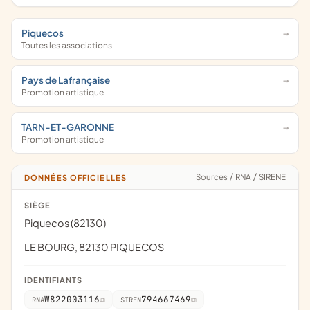
Piquecos
Toutes les associations
Pays de Lafrançaise
Promotion artistique
TARN-ET-GARONNE
Promotion artistique
Sources
/
RNA
/
SIRENE
DONNÉES OFFICIELLES
SIÈGE
Piquecos (82130)
LE BOURG, 82130 PIQUECOS
IDENTIFIANTS
W822003116
794667469
RNA
SIREN