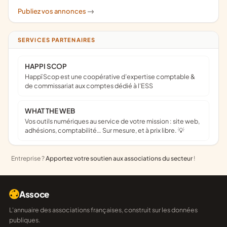
Publiez vos annonces
->
SERVICES PARTENAIRES
HAPPI SCOP
Happï Scop est une coopérative d’expertise comptable &
de commissariat aux comptes dédié à l'ESS
WHAT THE WEB
Vos outils numériques au service de votre mission : site web,
adhésions, comptabilité… Sur mesure, et à prix libre. 💡
Entreprise ?
Apportez votre soutien aux associations du secteur
!
Assoce
L'annuaire des associations françaises, construit sur les données
publiques.