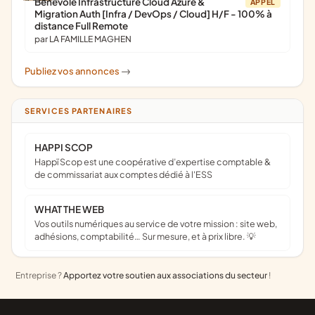
Bénévole Infrastructure Cloud Azure &
APPEL
Migration Auth [Infra / DevOps / Cloud] H/F - 100% à
distance Full Remote
par LA FAMILLE MAGHEN
Publiez vos annonces
->
SERVICES PARTENAIRES
HAPPI SCOP
Happï Scop est une coopérative d’expertise comptable &
de commissariat aux comptes dédié à l'ESS
WHAT THE WEB
Vos outils numériques au service de votre mission : site web,
adhésions, comptabilité… Sur mesure, et à prix libre. 💡
Entreprise ?
Apportez votre soutien aux associations du secteur
!