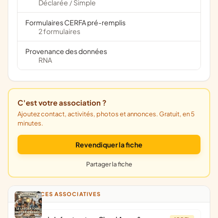
Déclarée
Simple
/
Formulaires CERFA pré-remplis
2 formulaires
Provenance des données
RNA
C'est votre association ?
Ajoutez contact, activités, photos et annonces. Gratuit, en 5
minutes.
Revendiquer la fiche
Partager la fiche
ANNONCES ASSOCIATIVES