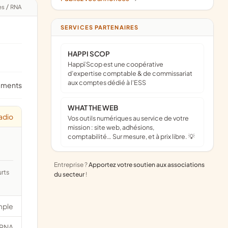
es
/
RNA
SERVICES PARTENAIRES
HAPPI SCOP
Happï Scop est une coopérative
d’expertise comptable & de commissariat
aux comptes dédié à l'ESS
ements
WHAT THE WEB
adio
Vos outils numériques au service de votre
mission : site web, adhésions,
comptabilité… Sur mesure, et à prix libre. 💡
Entreprise ?
Apportez votre soutien aux associations
du secteur
!
mple
RNA