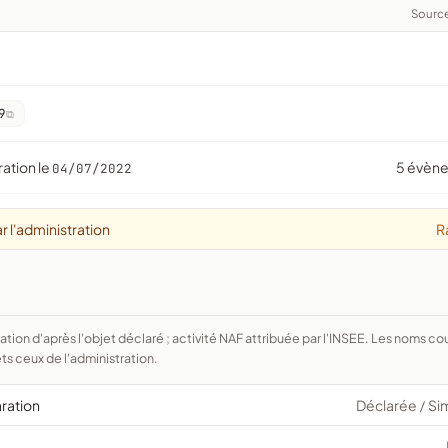
Sourc
9
ration le
5 évèn
04/07/2022
r l'administration
R
ts ceux de l'administration.
aration
Déclarée
Si
/