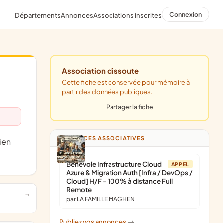
Connexion
Départements
Annonces
Associations inscrites
Association dissoute
Cette fiche est conservée pour mémoire à
partir des données publiques.
Partager la fiche
ANNONCES ASSOCIATIVES
Bénévole Infrastructure Cloud
APPEL
Azure & Migration Auth [Infra / DevOps /
Cloud] H/F - 100% à distance Full
Remote
par LA FAMILLE MAGHEN
Publiez vos annonces
->