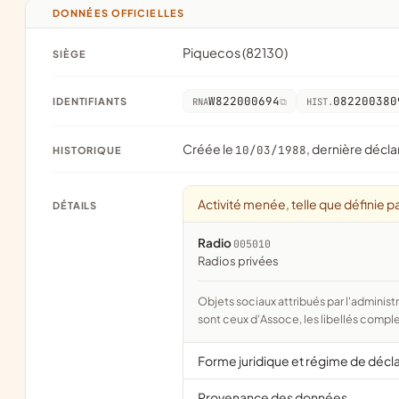
DONNÉES OFFICIELLES
Piquecos (82130)
SIÈGE
W822000694
082200380
IDENTIFIANTS
RNA
HIST.
Créée le
, dernière décla
10/03/1988
HISTORIQUE
Activité menée, telle que définie pa
DÉTAILS
Radio
005010
radios privées
Objets sociaux attribués par l'administration d'après l'objet déclaré ; activité NAF attribuée par l'INSEE. Les noms courts
sont ceux d'Assoce, les libellés comple
Forme juridique et régime de décl
Provenance des données