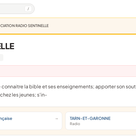
/
CIATION RADIO SENTINELLE
ELLE
8
 chez les jeunes; s'in-
nçaise
TARN-ET-GARONNE
Radio