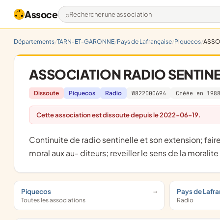
Assoce
Rechercher une association
Départements
TARN-ET-GARONNE
Pays de Lafrançaise
Piquecos
ASSO
ASSOCIATION RADIO SENTIN
Dissoute
Piquecos
Radio
W822000694
Créée en 198
Cette association est dissoute depuis le 2022-06-19.
Continuite de radio sentinelle et son extension; faire connaitre la bible et ses enseignements; apporter son soutien
moral aux au- diteurs; reveiller le sens de la moralite
Piquecos
Pays de Lafra
Toutes les associations
Radio