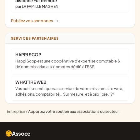
distance Full Remote
par LA FAMILLE MAGHEN
Publiez vos annonces
->
SERVICES PARTENAIRES
HAPPI SCOP
Happï Scop est une coopérative d’expertise comptable &
de commissariat aux comptes dédié à l'ESS
WHAT THE WEB
Vos outils numériques au service de votre mission : site web,
adhésions, comptabilité… Sur mesure, et à prix libre. 💡
Entreprise ?
Apportez votre soutien aux associations du secteur
!
Assoce