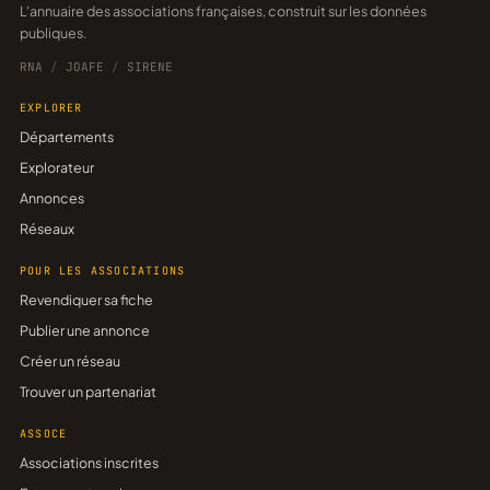
L'annuaire des associations françaises, construit sur les données
publiques.
RNA
/
JOAFE
/
SIRENE
EXPLORER
Départements
Explorateur
Annonces
Réseaux
POUR LES ASSOCIATIONS
Revendiquer sa fiche
Publier une annonce
Créer un réseau
Trouver un partenariat
ASSOCE
Associations inscrites