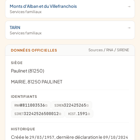
Monts d'Alban et du Villefranchois
Services familiaux
TARN
Services familiaux
Sources
/
RNA
/
SIRENE
DONNÉES OFFICIELLES
SIÈGE
Paulinet (81250)
MAIRIE, 81250 PAULINET
IDENTIFIANTS
W811003536
322425265
RNA
SIREN
32242526500012
1591
SIRET
HIST.
HISTORIQUE
Créée le
, dernière déclaration le
29/03/1957
09/10/2024