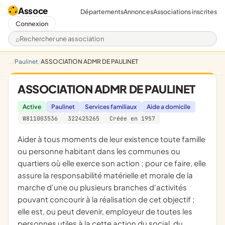
Assoce
Départements
Annonces
Associations inscrites
Connexion
Rechercher une association
Paulinet
ASSOCIATION ADMR DE PAULINET
ASSOCIATION ADMR DE PAULINET
Active
Paulinet
Services familiaux
Aide a domicile
W811003536
322425265
Créée en 1957
aider à tous moments de leur existence toute famille
ou personne habitant dans les communes ou
quartiers où elle exerce son action ; pour ce faire, elle
assure la responsabilité matérielle et morale de la
marche d'une ou plusieurs branches d'activités
pouvant concourir à la réalisation de cet objectif ;
elle est, ou peut devenir, employeur de toutes les
personnes utiles à la cette action du social, du