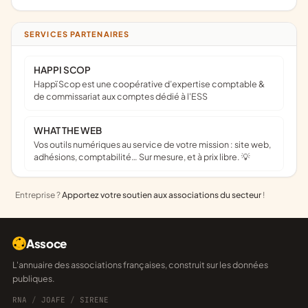
SERVICES PARTENAIRES
HAPPI SCOP
Happï Scop est une coopérative d’expertise comptable &
de commissariat aux comptes dédié à l'ESS
WHAT THE WEB
Vos outils numériques au service de votre mission : site web,
adhésions, comptabilité… Sur mesure, et à prix libre. 💡
Entreprise ?
Apportez votre soutien aux associations du secteur
!
Assoce
L'annuaire des associations françaises, construit sur les données
publiques.
RNA
/
JOAFE
/
SIRENE