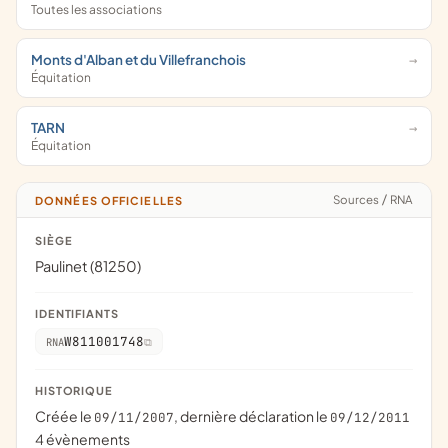
Toutes les associations
Monts d'Alban et du Villefranchois
Équitation
TARN
Équitation
Sources
/
RNA
DONNÉES OFFICIELLES
SIÈGE
Paulinet (81250)
IDENTIFIANTS
W811001748
RNA
HISTORIQUE
Créée le
, dernière déclaration le
09/11/2007
09/12/2011
4 évènements