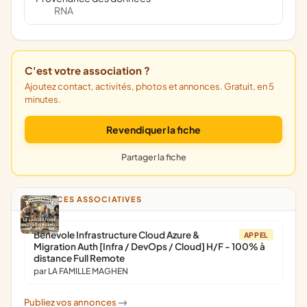
RNA
C'est votre association ?
Ajoutez contact, activités, photos et annonces. Gratuit, en 5
minutes.
Revendiquer la fiche
Partager la fiche
ANNONCES ASSOCIATIVES
Bénévole Infrastructure Cloud Azure &
APPEL
Migration Auth [Infra / DevOps / Cloud] H/F - 100% à
distance Full Remote
par LA FAMILLE MAGHEN
Publiez vos annonces
->