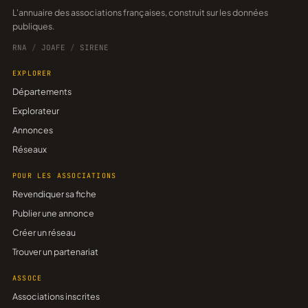
L'annuaire des associations françaises, construit sur les données
publiques.
RNA
/
JOAFE
/
SIRENE
EXPLORER
Départements
Explorateur
Annonces
Réseaux
POUR LES ASSOCIATIONS
Revendiquer sa fiche
Publier une annonce
Créer un réseau
Trouver un partenariat
ASSOCE
Associations inscrites