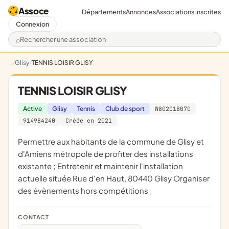
Assoce
Départements
Annonces
Associations inscrites
Connexion
Rechercher une association
Glisy
TENNIS LOISIR GLISY
TENNIS LOISIR GLISY
Active
Glisy
Tennis
Club de sport
W802018070
914984240
Créée en 2021
permettre aux habitants de la commune de Glisy et
d'Amiens métropole de profiter des installations
existante ; Entretenir et maintenir l'installation
actuelle située Rue d'en Haut, 80440 Glisy Organiser
des évènements hors compétitions ;
CONTACT