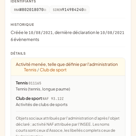
IDENTIFIANTS
W802018070
914984240
RNA
SIREN
HISTORIQUE
Créée le
, dernière déclaration le
10/08/2021
10/08/2021
6 évènements
DÉTAILS
Activité menée, telle que définie par l'administration
Tennis
Club de sport
/
Tennis
011165
Tennis (tennis, longue paume)
Club de sport
NAF 93.12Z
Activités de clubs de sports
Objets sociaux attribués par l'administration d'après l'objet
déclaré ; activité NAF attribuée par l'INSEE. Les noms
courts sont ceux d'Assoce, les libellés complets ceux de