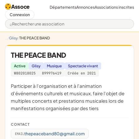
Assoce
Départements
Annonces
Associations inscrites
Connexion
Rechercher une association
Glisy
THE PEACE BAND
THE PEACE BAND
Active
Glisy
Musique
Spectacle vivant
W802018025
899976419
Créée en 2021
participer à l'organisation et à l'animation
d'événements culturels et musicaux, faire l'objet de
multiples concerts et prestations musicales lors de
manifestations organisées par des tiers
CONTACT
thepeaceband80@gmail.com
EMAIL