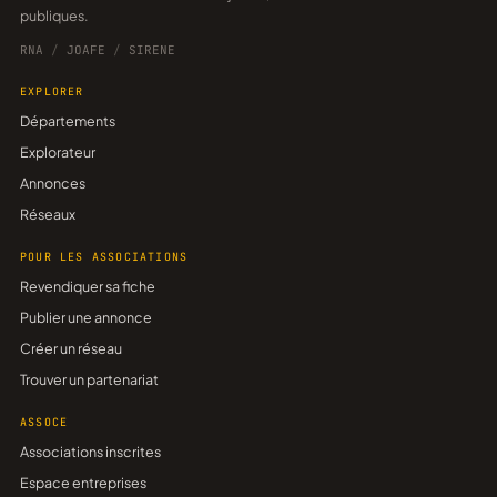
publiques.
RNA
/
JOAFE
/
SIRENE
EXPLORER
Départements
Explorateur
Annonces
Réseaux
POUR LES ASSOCIATIONS
Revendiquer sa fiche
Publier une annonce
Créer un réseau
Trouver un partenariat
ASSOCE
Associations inscrites
Espace entreprises