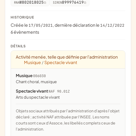
W802018025
899976419
RNA
SIREN
HISTORIQUE
Créée le
, dernière déclaration le
17/05/2021
14/12/2022
6 évènements
DÉTAILS
Activité menée, telle que définie par l'administration
Musique
Spectacle vivant
/
Musique
006030
chant choral, musique
Spectacle vivant
NAF 90.01Z
Arts du spectacle vivant
Objets sociaux attribués par l'administration d'après l'objet
déclaré ; activité NAF attribuée par l'INSEE. Les noms
courts sont ceux d'Assoce, les libellés complets ceux de
l'administration.