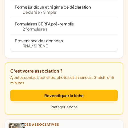
Forme juridique et régime de déclaration
Déclarée
Simple
/
Formulaires CERFA pré-remplis
2 formulaires
Provenance des données
RNA
SIRENE
/
C'est votre association ?
Ajoutez contact, activités, photos et annonces. Gratuit, en 5
minutes.
Revendiquer la fiche
Partager la fiche
ANNONCES ASSOCIATIVES