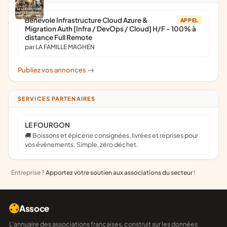
Bénévole Infrastructure Cloud Azure &
APPEL
Migration Auth [Infra / DevOps / Cloud] H/F - 100% à
distance Full Remote
par LA FAMILLE MAGHEN
Publiez vos annonces
->
SERVICES PARTENAIRES
LE FOURGON
🚚 Boissons et épicerie consignées, livrées et reprises pour
vos événements. Simple, zéro déchet.
Entreprise ?
Apportez votre soutien aux associations du secteur
!
Assoce
L'annuaire des associations françaises, construit sur les données