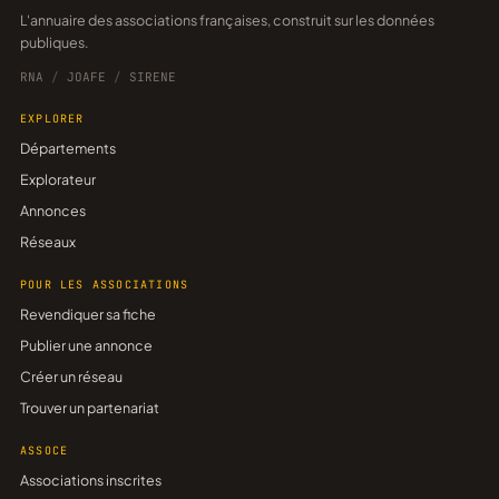
L'annuaire des associations françaises, construit sur les données
publiques.
RNA
/
JOAFE
/
SIRENE
EXPLORER
Départements
Explorateur
Annonces
Réseaux
POUR LES ASSOCIATIONS
Revendiquer sa fiche
Publier une annonce
Créer un réseau
Trouver un partenariat
ASSOCE
Associations inscrites