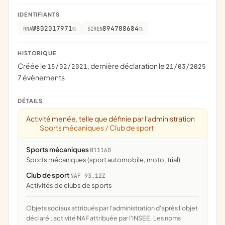
IDENTIFIANTS
W802017971
894708684
RNA
SIREN
HISTORIQUE
Créée le
, dernière déclaration le
15/02/2021
21/03/2025
7 évènements
DÉTAILS
Activité menée, telle que définie par l'administration
Sports mécaniques
Club de sport
/
Sports mécaniques
011160
Sports mécaniques (sport automobile, moto, trial)
Club de sport
NAF 93.12Z
Activités de clubs de sports
Objets sociaux attribués par l'administration d'après l'objet
déclaré ; activité NAF attribuée par l'INSEE. Les noms