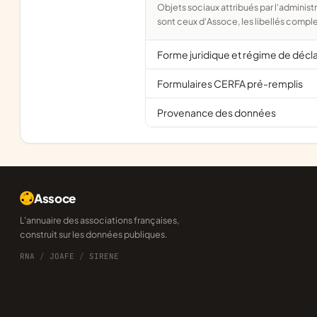
Objets sociaux attribués par l'administration d'après l'objet déclaré ; activité NAF attribuée par l'INSEE. Les noms courts
sont ceux d'Assoce, les libellés comple
Forme juridique et régime de décl
Formulaires CERFA pré-remplis
Provenance des données
Assoce
L'annuaire des associations françaises,
construit sur les données publiques.
RNA
/
JOAFE
/
SIRENE