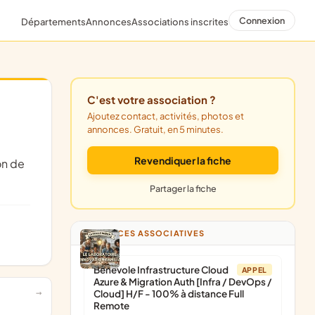
Connexion
Départements
Annonces
Associations inscrites
C'est votre association ?
Ajoutez contact, activités, photos et
annonces. Gratuit, en 5 minutes.
Revendiquer la fiche
Partager la fiche
ANNONCES ASSOCIATIVES
Bénévole Infrastructure Cloud
APPEL
Azure & Migration Auth [Infra / DevOps /
Cloud] H/F - 100% à distance Full
Remote