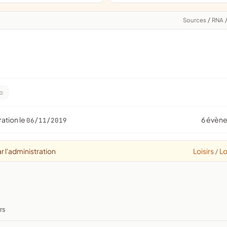
Sources
/
RNA
ration le
6 évèn
06/11/2019
r l'administration
Loisirs
Lo
/
rs