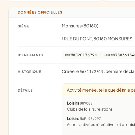
DONNÉES OFFICIELLES
Monsures (80160)
SIÈGE
1 RUE DU PONT, 80160 MONSURES
W802017679
878836154
IDENTIFIANTS
RNA
SIREN
Créée le
, dernière décla
06/11/2019
HISTORIQUE
Activité menée, telle que définie pa
DÉTAILS
Loisirs
007000
clubs de loisirs, relations
Loisirs
NAF 93.29Z
Autres activités récréatives et de loisi