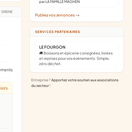
par LA FAMILLE MAGHEN
/
SIRENE
Publiez vos annonces
->
SERVICES PARTENAIRES
LE FOURGON
🚚 Boissons et épicerie consignées, livrées
et reprises pour vos événements. Simple,
zéro déchet.
ements
Entreprise ?
Apportez votre soutien aux associations
du secteur
!
isirs