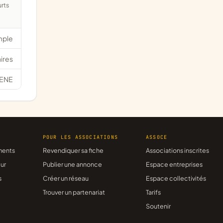
mple
ires
ENE
R
POUR LES ASSOCIATIONS
ASSOCE
ments
Revendiquer sa fiche
Associations inscrites
ur
Publier une annonce
Espace entreprises
s
Créer un réseau
Espace collectivités
Trouver un partenariat
Tarifs
Soutenir