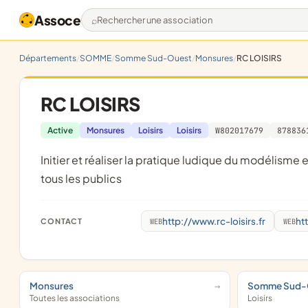
Assoce
Rechercher une association
Départements
SOMME
Somme Sud-Ouest
Monsures
RC LOISIRS
RC LOISIRS
Active
Monsures
Loisirs
Loisirs
W802017679
878836
initier et réaliser la pratique ludique du modélisme et de l'aéromodélisme sous toutes ses formes et à destination de
tous les publics
http://www.rc-loisirs.fr
ht
CONTACT
WEB
WEB
Monsures
Somme Sud-
Toutes les associations
Loisirs