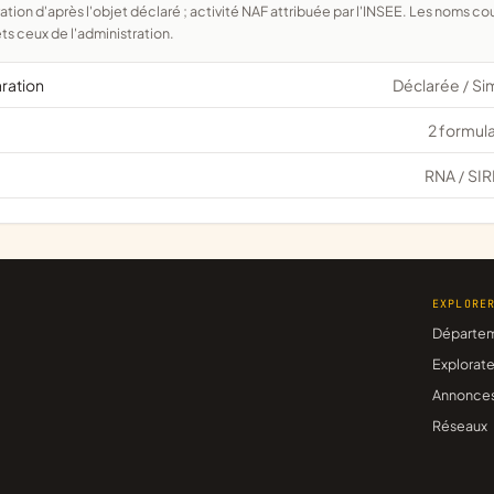
ts ceux de l'administration.
aration
Déclarée
Si
/
2 formula
RNA
SIR
/
EXPLORE
Départe
Explorate
Annonce
Réseaux