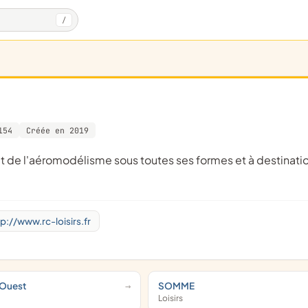
/
154
Créée en 2019
tp://www.rc-loisirs.fr
Ouest
SOMME
Loisirs