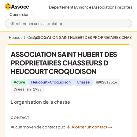
Assoce
Départements
Annonces
Associations inscrites
Connexion
Rechercher une association
Heucourt-Croquoison
ASSOCIATION SAINT HUBERT DES PROPRIETAIRES CHAS
ASSOCIATION SAINT HUBERT DES
PROPRIETAIRES CHASSEURS D
HEUCOURT CROQUOISON
Active
Heucourt-Croquoison
Chasse
W802012314
Créée en 1900
l organisation de la chasse
CONTACT
Aucun moyen de contact publié.
Ajouter un contact
->