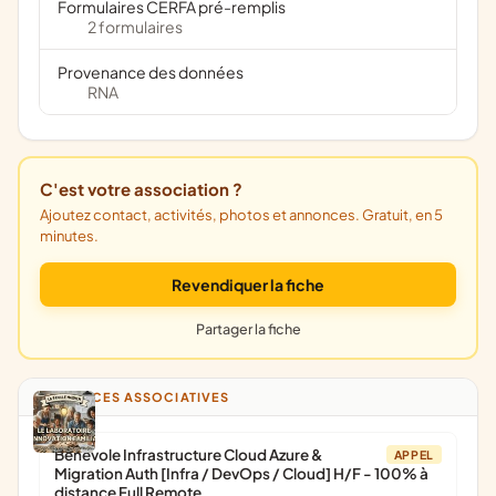
Formulaires CERFA pré-remplis
2 formulaires
Provenance des données
RNA
C'est votre association ?
Ajoutez contact, activités, photos et annonces. Gratuit, en 5
minutes.
Revendiquer la fiche
Partager la fiche
ANNONCES ASSOCIATIVES
Bénévole Infrastructure Cloud Azure &
APPEL
Migration Auth [Infra / DevOps / Cloud] H/F - 100% à
distance Full Remote