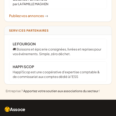
par LA FAMILLE MAGHEN
Publiez vos annonces
->
SERVICES PARTENAIRES
LE FOURGON
🚚 Boissons et épicerie consignées, livrées et reprises pour
vos événements. Simple, zéro déchet.
HAPPI SCOP
Happï Scop est une coopérative d’expertise comptable &
de commissariat aux comptes dédié à l'ESS
Entreprise ?
Apportez votre soutien aux associations du secteur
!
Assoce