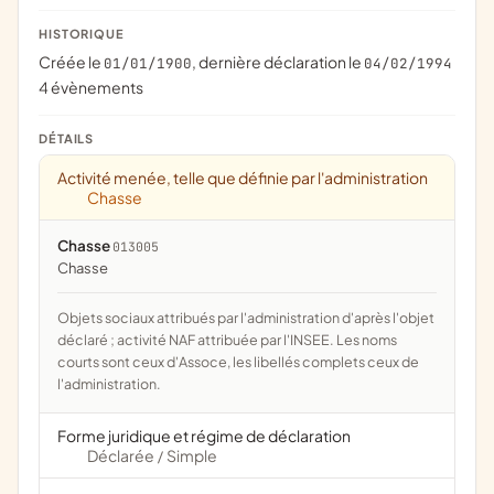
HISTORIQUE
Créée le
, dernière déclaration le
01/01/1900
04/02/1994
4 évènements
DÉTAILS
Activité menée, telle que définie par l'administration
Chasse
Chasse
013005
chasse
Objets sociaux attribués par l'administration d'après l'objet
déclaré ; activité NAF attribuée par l'INSEE. Les noms
courts sont ceux d'Assoce, les libellés complets ceux de
l'administration.
Forme juridique et régime de déclaration
Déclarée
Simple
/