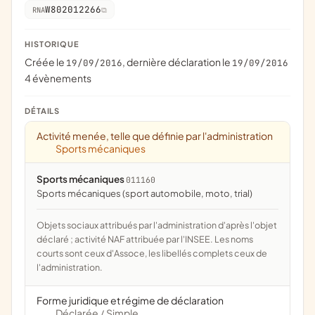
W802012266
RNA
HISTORIQUE
Créée le
, dernière déclaration le
19/09/2016
19/09/2016
4 évènements
DÉTAILS
Activité menée, telle que définie par l'administration
Sports mécaniques
Sports mécaniques
011160
Sports mécaniques (sport automobile, moto, trial)
Objets sociaux attribués par l'administration d'après l'objet
déclaré ; activité NAF attribuée par l'INSEE. Les noms
courts sont ceux d'Assoce, les libellés complets ceux de
l'administration.
Forme juridique et régime de déclaration
Déclarée
Simple
/