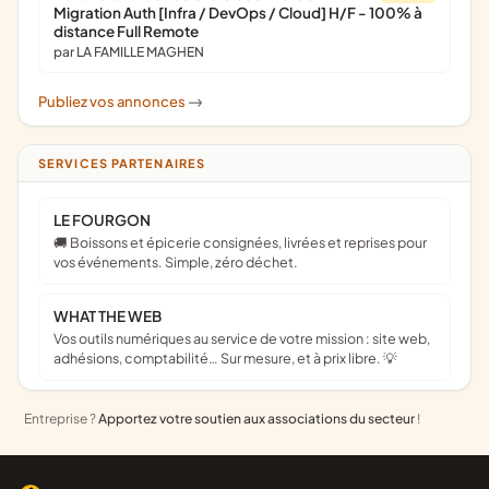
Migration Auth [Infra / DevOps / Cloud] H/F - 100% à
distance Full Remote
par LA FAMILLE MAGHEN
Publiez vos annonces
->
SERVICES PARTENAIRES
LE FOURGON
🚚 Boissons et épicerie consignées, livrées et reprises pour
vos événements. Simple, zéro déchet.
WHAT THE WEB
Vos outils numériques au service de votre mission : site web,
adhésions, comptabilité… Sur mesure, et à prix libre. 💡
Entreprise ?
Apportez votre soutien aux associations du secteur
!