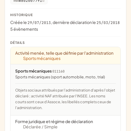
W802007791
RNA
HISTORIQUE
Créée le
, dernière déclaration le
29/07/2013
25/03/2018
5 évènements
DÉTAILS
Activité menée, telle que définie par l'administration
Sports mécaniques
Sports mécaniques
011160
Sports mécaniques (sport automobile, moto, trial)
Objets sociaux attribués par l'administration d'après l'objet
déclaré ; activité NAF attribuée par l'INSEE. Les noms
courts sont ceux d'Assoce, les libellés complets ceux de
l'administration.
Forme juridique et régime de déclaration
Déclarée
Simple
/