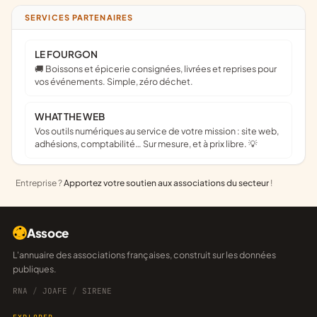
SERVICES PARTENAIRES
LE FOURGON
🚚 Boissons et épicerie consignées, livrées et reprises pour
vos événements. Simple, zéro déchet.
WHAT THE WEB
Vos outils numériques au service de votre mission : site web,
adhésions, comptabilité… Sur mesure, et à prix libre. 💡
Entreprise ?
Apportez votre soutien aux associations du secteur
!
Assoce
L'annuaire des associations françaises, construit sur les données
publiques.
RNA
/
JOAFE
/
SIRENE