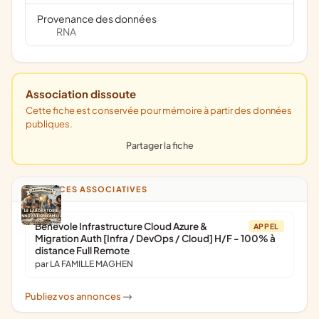
Provenance des données
RNA
Association dissoute
Cette fiche est conservée pour mémoire à partir des données
publiques.
Partager la fiche
ANNONCES ASSOCIATIVES
Bénévole Infrastructure Cloud Azure &
APPEL
Migration Auth [Infra / DevOps / Cloud] H/F - 100% à
distance Full Remote
par LA FAMILLE MAGHEN
Publiez vos annonces
->