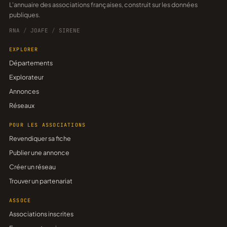
L'annuaire des associations françaises, construit sur les données
publiques.
RNA
/
JOAFE
/
SIRENE
EXPLORER
Départements
Explorateur
Annonces
Réseaux
POUR LES ASSOCIATIONS
Revendiquer sa fiche
Publier une annonce
Créer un réseau
Trouver un partenariat
ASSOCE
Associations inscrites