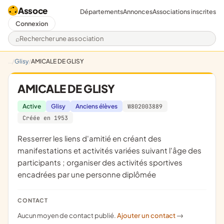
Assoce
Départements
Annonces
Associations inscrites
Connexion
Rechercher une association
Glisy
AMICALE DE GLISY
AMICALE DE GLISY
Active
Glisy
Anciens élèves
W802003889
Créée en 1953
resserrer les liens d'amitié en créant des
manifestations et activités variées suivant l'âge des
participants ; organiser des activités sportives
encadrées par une personne diplômée
CONTACT
Aucun moyen de contact publié.
Ajouter un contact
->