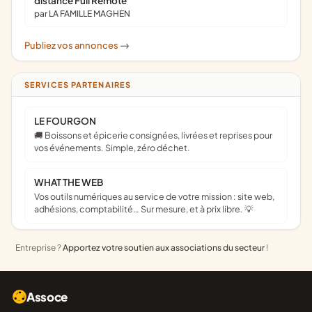
distance Full Remote
par LA FAMILLE MAGHEN
Publiez vos annonces
->
SERVICES PARTENAIRES
LE FOURGON
🚚 Boissons et épicerie consignées, livrées et reprises pour
vos événements. Simple, zéro déchet.
WHAT THE WEB
Vos outils numériques au service de votre mission : site web,
adhésions, comptabilité… Sur mesure, et à prix libre. 💡
Entreprise ?
Apportez votre soutien aux associations du secteur
!
Assoce