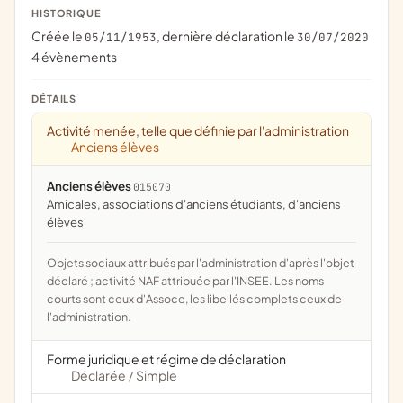
HISTORIQUE
Créée le
, dernière déclaration le
05/11/1953
30/07/2020
4 évènements
DÉTAILS
Activité menée, telle que définie par l'administration
Anciens élèves
Anciens élèves
015070
amicales, associations d'anciens étudiants, d'anciens
élèves
Objets sociaux attribués par l'administration d'après l'objet
déclaré ; activité NAF attribuée par l'INSEE. Les noms
courts sont ceux d'Assoce, les libellés complets ceux de
l'administration.
Forme juridique et régime de déclaration
Déclarée
Simple
/