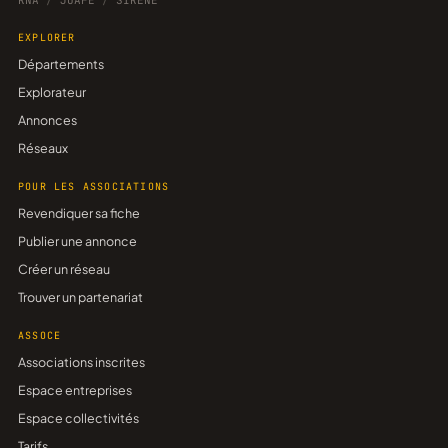
RNA
/
JOAFE
/
SIRENE
EXPLORER
Départements
Explorateur
Annonces
Réseaux
POUR LES ASSOCIATIONS
Revendiquer sa fiche
Publier une annonce
Créer un réseau
Trouver un partenariat
ASSOCE
Associations inscrites
Espace entreprises
Espace collectivités
Tarifs