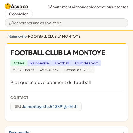
Assoce
Départements
Annonces
Associations inscrites
Connexion
Rechercher une association
Rainneville
FOOTBALL CLUB LA MONTOYE
FOOTBALL CLUB LA MONTOYE
Active
Rainneville
Football
Club de sport
W802003877
452940562
Créée en 2000
pratique et developement du football
CONTACT
lamontoye.fc.548891@lfhf.fr
EMAIL
Rainneville