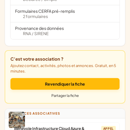
Formulaires CERFA pré-remplis
2 formulaires
Provenance des données
RNA
SIRENE
/
C'est votre association ?
Ajoutez contact, activités, photos et annonces. Gratuit, en 5
minutes.
Revendiquer la fiche
Partager la fiche
ANNONCES ASSOCIATIVES
Bénévole Infrastructure Cloud Azure &
APPEL