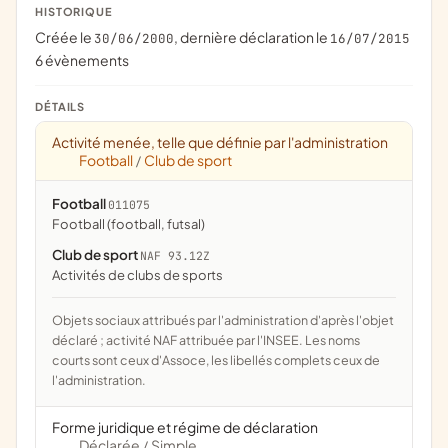
HISTORIQUE
Créée le
, dernière déclaration le
30/06/2000
16/07/2015
6 évènements
DÉTAILS
Activité menée, telle que définie par l'administration
Football
Club de sport
/
Football
011075
Football (football, futsal)
Club de sport
NAF 93.12Z
Activités de clubs de sports
Objets sociaux attribués par l'administration d'après l'objet
déclaré ; activité NAF attribuée par l'INSEE. Les noms
courts sont ceux d'Assoce, les libellés complets ceux de
l'administration.
Forme juridique et régime de déclaration
Déclarée
Simple
/