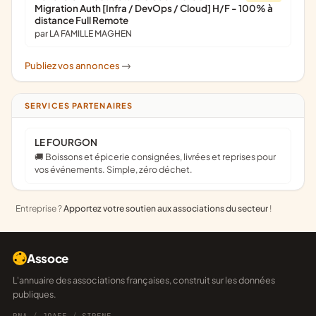
Migration Auth [Infra / DevOps / Cloud] H/F - 100% à
distance Full Remote
par LA FAMILLE MAGHEN
Publiez vos annonces
->
SERVICES PARTENAIRES
LE FOURGON
🚚 Boissons et épicerie consignées, livrées et reprises pour
vos événements. Simple, zéro déchet.
Entreprise ?
Apportez votre soutien aux associations du secteur
!
Assoce
L'annuaire des associations françaises, construit sur les données
publiques.