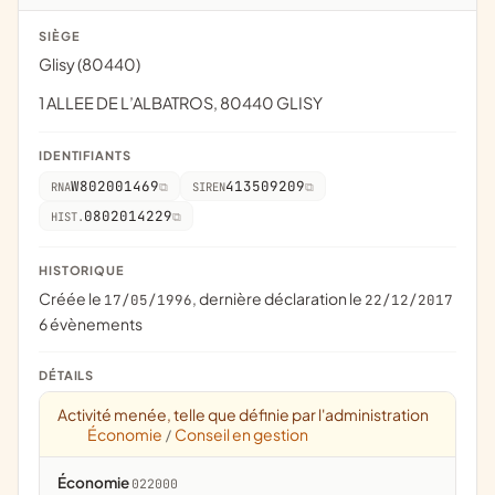
SIÈGE
Glisy (80440)
1 ALLEE DE L’ALBATROS, 80440 GLISY
IDENTIFIANTS
W802001469
413509209
RNA
SIREN
0802014229
HIST.
HISTORIQUE
Créée le
, dernière déclaration le
17/05/1996
22/12/2017
6 évènements
DÉTAILS
Activité menée, telle que définie par l'administration
Économie
Conseil en gestion
/
Économie
022000