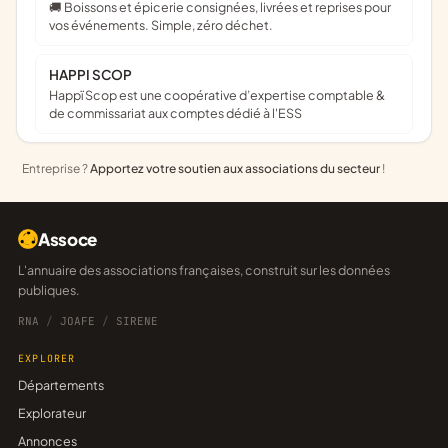
🚚 Boissons et épicerie consignées, livrées et reprises pour
vos événements. Simple, zéro déchet.
HAPPI SCOP
Happï Scop est une coopérative d’expertise comptable &
de commissariat aux comptes dédié à l'ESS
Entreprise ?
Apportez votre soutien aux associations du secteur
!
Assoce
L'annuaire des associations françaises, construit sur les données
publiques.
RNA
/
JOAFE
/
SIRENE
EXPLORER
Départements
Explorateur
Annonces