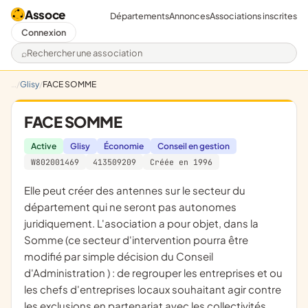
Assoce
Départements
Annonces
Associations inscrites
Connexion
Rechercher une association
Glisy
FACE SOMME
FACE SOMME
Active
Glisy
Économie
Conseil en gestion
W802001469
413509209
Créée en 1996
elle peut créer des antennes sur le secteur du
département qui ne seront pas autonomes
juridiquement. L'asociation a pour objet, dans la
Somme (ce secteur d'intervention pourra être
modifié par simple décision du Conseil
d'Administration ) : de regrouper les entreprises et ou
les chefs d'entreprises locaux souhaitant agir contre
les exclusions en partenariat avec les collectivités