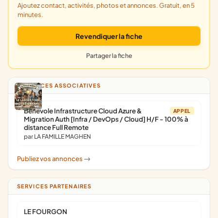
Ajoutez contact, activités, photos et annonces. Gratuit, en 5
minutes.
Revendiquer la fiche
Partager la fiche
ANNONCES ASSOCIATIVES
Bénévole Infrastructure Cloud Azure &
APPEL
Migration Auth [Infra / DevOps / Cloud] H/F - 100% à
distance Full Remote
par LA FAMILLE MAGHEN
Publiez vos annonces
->
SERVICES PARTENAIRES
LE FOURGON