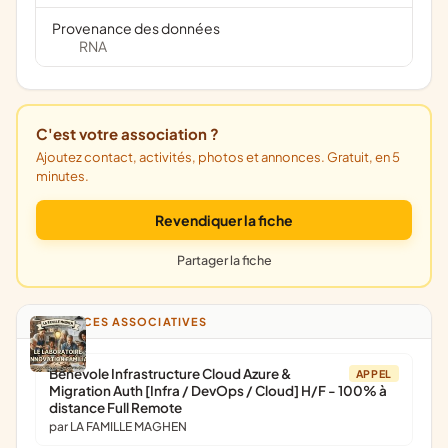
Provenance des données
RNA
C'est votre association ?
Ajoutez contact, activités, photos et annonces. Gratuit, en 5
minutes.
Revendiquer la fiche
Partager la fiche
ANNONCES ASSOCIATIVES
Bénévole Infrastructure Cloud Azure &
APPEL
Migration Auth [Infra / DevOps / Cloud] H/F - 100% à
distance Full Remote
par LA FAMILLE MAGHEN