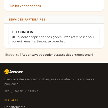
Publiez vos annonces
->
SERVICES PARTENAIRES
LE FOURGON
🚚 Boissons et épicerie consignées, livrées et reprises pour
vos événements. Simple, zéro déchet.
Entreprise ?
Apportez votre soutien aux associations du secteur
!
Assoce
L'annuaire des associations françaises, construit sur les données
publiques.
RNA
/
JOAFE
/
SIRENE
EXPLORER
Départements