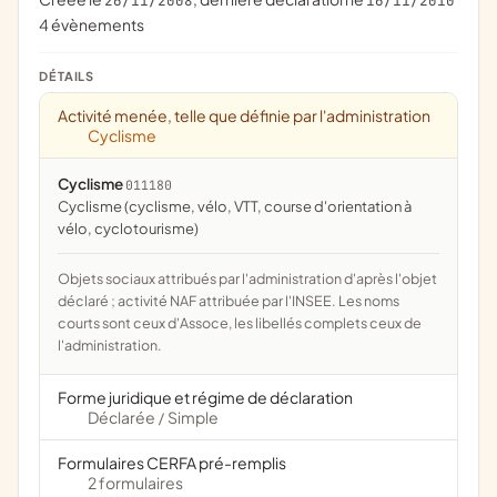
26/11/2008
16/11/2010
4 évènements
DÉTAILS
Activité menée, telle que définie par l'administration
Cyclisme
Cyclisme
011180
Cyclisme (cyclisme, vélo, VTT, course d'orientation à
vélo, cyclotourisme)
Objets sociaux attribués par l'administration d'après l'objet
déclaré ; activité NAF attribuée par l'INSEE. Les noms
courts sont ceux d'Assoce, les libellés complets ceux de
l'administration.
Forme juridique et régime de déclaration
Déclarée
Simple
/
Formulaires CERFA pré-remplis
2 formulaires