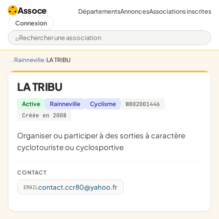
Assoce
Départements
Annonces
Associations inscrites
Connexion
Rechercher une association
Rainneville
LA TRIBU
LA TRIBU
Active
Rainneville
Cyclisme
W802001446
Créée en 2008
organiser ou participer à des sorties à caractère
cyclotouriste ou cyclosportive
CONTACT
contact.ccr80@yahoo.fr
EMAIL