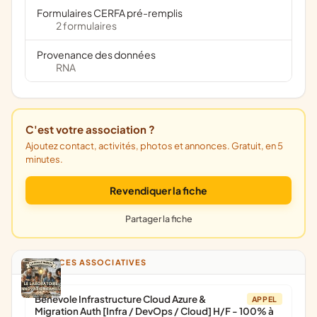
Formulaires CERFA pré-remplis
2 formulaires
Provenance des données
RNA
C'est votre association ?
Ajoutez contact, activités, photos et annonces. Gratuit, en 5
minutes.
Revendiquer la fiche
Partager la fiche
ANNONCES ASSOCIATIVES
Bénévole Infrastructure Cloud Azure &
APPEL
Migration Auth [Infra / DevOps / Cloud] H/F - 100% à