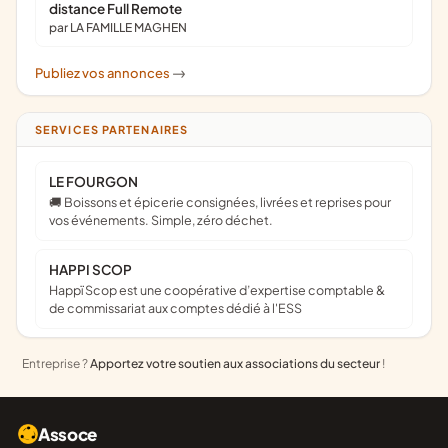
distance Full Remote
par LA FAMILLE MAGHEN
Publiez vos annonces
->
SERVICES PARTENAIRES
LE FOURGON
🚚 Boissons et épicerie consignées, livrées et reprises pour
vos événements. Simple, zéro déchet.
HAPPI SCOP
Happï Scop est une coopérative d’expertise comptable &
de commissariat aux comptes dédié à l'ESS
Entreprise ?
Apportez votre soutien aux associations du secteur
!
Assoce