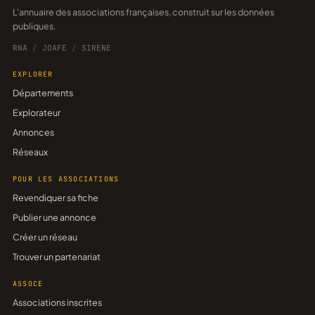
L'annuaire des associations françaises, construit sur les données
publiques.
RNA
/
JOAFE
/
SIRENE
EXPLORER
Départements
Explorateur
Annonces
Réseaux
POUR LES ASSOCIATIONS
Revendiquer sa fiche
Publier une annonce
Créer un réseau
Trouver un partenariat
ASSOCE
Associations inscrites