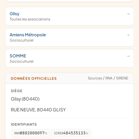
Glisy
Toutes les associations
Amiens Métropole
Socioculturel
SOMME
Socioculturel
Sources
/
RNA
/
SIRENE
DONNÉES OFFICIELLES
SIÈGE
Glisy (80440)
RUE NEUVE, 80440 GLISY
IDENTIFIANTS
W802000097
484535133
RNA
SIREN