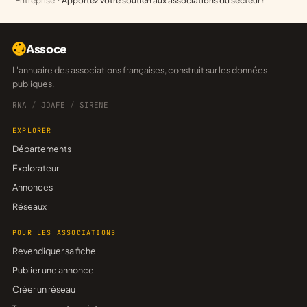
Entreprise ?
Apportez votre soutien aux associations du secteur
!
Assoce
L'annuaire des associations françaises, construit sur les données
publiques.
RNA
/
JOAFE
/
SIRENE
EXPLORER
Départements
Explorateur
Annonces
Réseaux
POUR LES ASSOCIATIONS
Revendiquer sa fiche
Publier une annonce
Créer un réseau