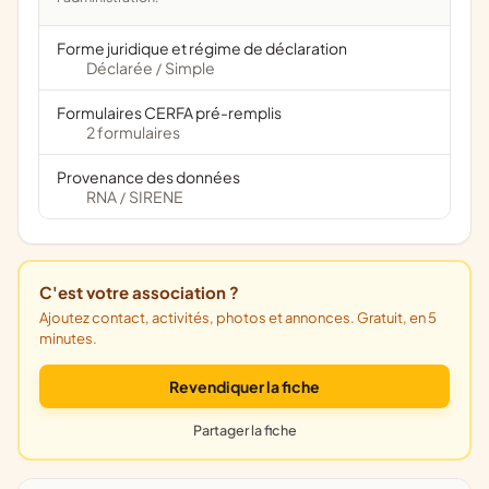
Forme juridique et régime de déclaration
Déclarée
Simple
/
Formulaires CERFA pré-remplis
2 formulaires
Provenance des données
RNA
SIRENE
/
C'est votre association ?
Ajoutez contact, activités, photos et annonces. Gratuit, en 5
minutes.
Revendiquer la fiche
Partager la fiche