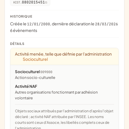
0802015451
HIST.
HISTORIQUE
Créée le
, dernière déclaration le
12/01/2000
28/03/2026
6 évènements
DÉTAILS
Activité menée, telle que définie par l'administration
Socioculturel
Socioculturel
009000
action socio-culturelle
Activité NAF
Autres organisations fonctionnant par adhésion
volontaire
Objets sociaux attribués par l'administration d'après l'objet
déclaré ; activité NAF attribuée par l'INSEE. Les noms
courts sont ceux d'Assoce, les libellés complets ceux de
l'administration.