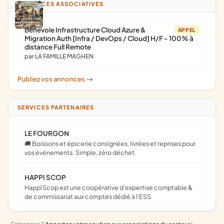
ANNONCES ASSOCIATIVES
Bénévole Infrastructure Cloud Azure &
APPEL
Migration Auth [Infra / DevOps / Cloud] H/F - 100% à
distance Full Remote
par LA FAMILLE MAGHEN
Publiez vos annonces
->
SERVICES PARTENAIRES
LE FOURGON
🚚 Boissons et épicerie consignées, livrées et reprises pour
vos événements. Simple, zéro déchet.
HAPPI SCOP
Happï Scop est une coopérative d’expertise comptable &
de commissariat aux comptes dédié à l'ESS