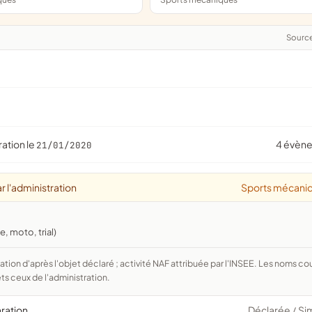
Sourc
ration le
4 évèn
21/01/2020
r l'administration
Sports mécani
, moto, trial)
ts ceux de l'administration.
aration
Déclarée
Si
/