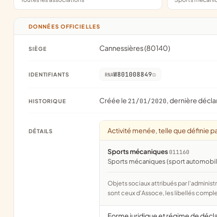
DONNÉES OFFICIELLES
Cannessières (80140)
SIÈGE
W801008849
IDENTIFIANTS
RNA
Créée le
, dernière décla
21/01/2020
HISTORIQUE
Activité menée, telle que définie pa
DÉTAILS
Sports mécaniques
011160
Sports mécaniques (sport automobile
Objets sociaux attribués par l'administration d'après l'objet déclaré ; activité NAF attribuée par l'INSEE. Les noms courts
sont ceux d'Assoce, les libellés comple
Forme juridique et régime de décl