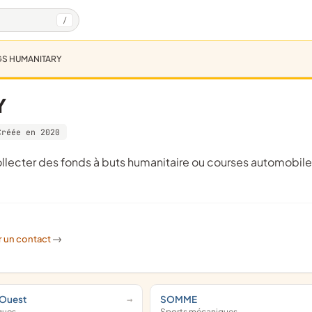
/
GS HUMANITARY
Y
Créée en 2020
r un contact
->
Ouest
SOMME
ques
Sports mécaniques