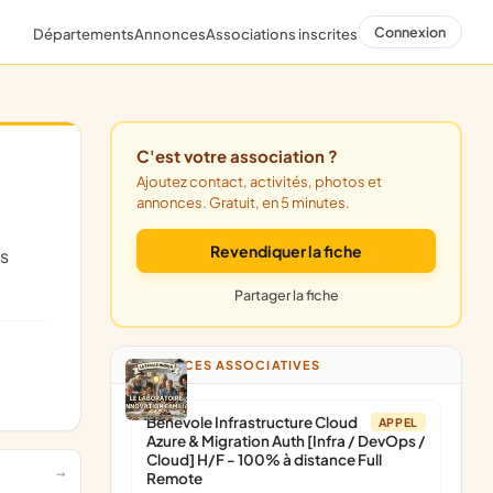
Connexion
Départements
Annonces
Associations inscrites
C'est votre association ?
Ajoutez contact, activités, photos et
annonces. Gratuit, en 5 minutes.
Revendiquer la fiche
Partager la fiche
ANNONCES ASSOCIATIVES
Bénévole Infrastructure Cloud
APPEL
Azure & Migration Auth [Infra / DevOps /
Cloud] H/F - 100% à distance Full
Remote