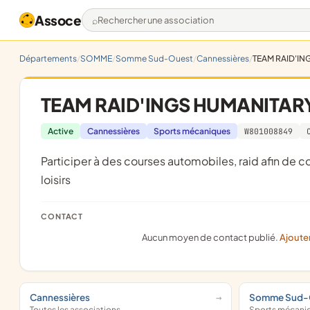
Assoce
Rechercher une association
Départements
SOMME
Somme Sud-Ouest
Cannessières
TEAM RAID'IN
TEAM RAID'INGS HUMANITAR
Active
Cannessières
Sports mécaniques
W801008849
participer à des courses automobiles, raid afin de collecter des fonds à buts humanitaire ou courses automobiles
loisirs
CONTACT
Aucun moyen de contact publié.
Ajoute
Cannessières
Somme Sud-
Toutes les associations
Sports mécani