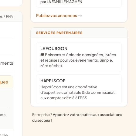
par LA FAMILLE MAGHEN
Publiez vos annonces
->
es
/
RNA
SERVICES PARTENAIRES
LE FOURGON
🚚 Boissons et épicerie consignées, livrées
et reprises pour vos événements. Simple,
ements
zéro déchet.
HAPPI SCOP
ques
Happï Scop est une coopérative
d’expertise comptable & de commissariat
aux comptes dédié à l'ESS
Entreprise ?
Apportez votre soutien aux associations
du secteur
!
mple