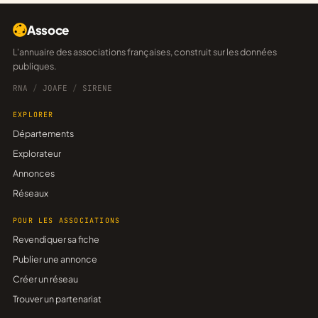
Assoce
L'annuaire des associations françaises, construit sur les données
publiques.
RNA
/
JOAFE
/
SIRENE
EXPLORER
Départements
Explorateur
Annonces
Réseaux
POUR LES ASSOCIATIONS
Revendiquer sa fiche
Publier une annonce
Créer un réseau
Trouver un partenariat