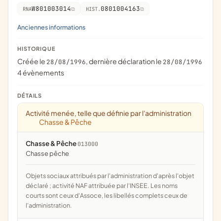
W801003014
0801004163
RNA
HIST.
Anciennes informations
HISTORIQUE
Créée le
, dernière déclaration le
28/08/1996
28/08/1996
4 évènements
DÉTAILS
Activité menée, telle que définie par l'administration
Chasse & Pêche
Chasse & Pêche
013000
chasse pêche
Objets sociaux attribués par l'administration d'après l'objet
déclaré ; activité NAF attribuée par l'INSEE. Les noms
courts sont ceux d'Assoce, les libellés complets ceux de
l'administration.