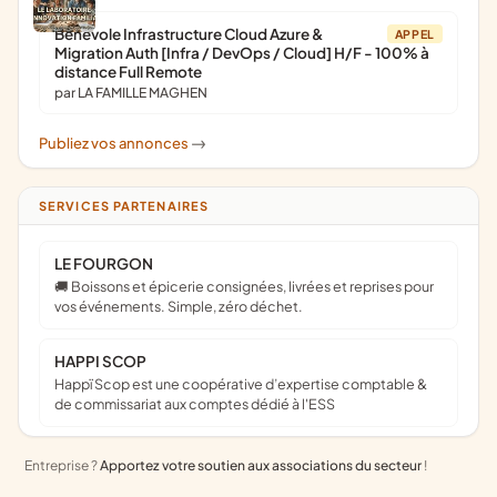
Bénévole Infrastructure Cloud Azure &
APPEL
Migration Auth [Infra / DevOps / Cloud] H/F - 100% à
distance Full Remote
par LA FAMILLE MAGHEN
Publiez vos annonces
->
SERVICES PARTENAIRES
LE FOURGON
🚚 Boissons et épicerie consignées, livrées et reprises pour
vos événements. Simple, zéro déchet.
HAPPI SCOP
Happï Scop est une coopérative d’expertise comptable &
de commissariat aux comptes dédié à l'ESS
Entreprise ?
Apportez votre soutien aux associations du secteur
!