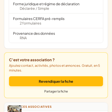
Forme juridique et régime de déclaration
Déclarée
Simple
/
Formulaires CERFA pré-remplis
2 formulaires
Provenance des données
RNA
C'est votre association ?
Ajoutez contact, activités, photos et annonces. Gratuit, en 5
minutes.
Revendiquer la fiche
Partager la fiche
ANNONCES ASSOCIATIVES