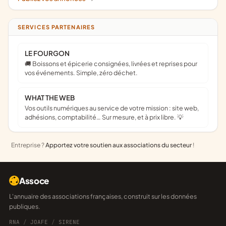
SERVICES PARTENAIRES
LE FOURGON
🚚 Boissons et épicerie consignées, livrées et reprises pour
vos événements. Simple, zéro déchet.
WHAT THE WEB
Vos outils numériques au service de votre mission : site web,
adhésions, comptabilité… Sur mesure, et à prix libre. 💡
Entreprise ?
Apportez votre soutien aux associations du secteur
!
Assoce
L'annuaire des associations françaises, construit sur les données
publiques.
RNA
/
JOAFE
/
SIRENE