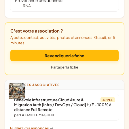
Provenance des données
RNA
C'est votre association ?
Ajoutez contact, activités, photos et annonces. Gratuit, en 5
minutes.
Revendiquer la fiche
Partager la fiche
ANNONCES ASSOCIATIVES
Bénévole Infrastructure Cloud Azure &
APPEL
Migration Auth [Infra / DevOps / Cloud] H/F - 100% à
distance Full Remote
par LA FAMILLE MAGHEN
Publiez vos annonces
->