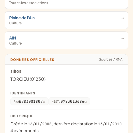
Toutes les associations
Plaine de l'Ain
Culture
AIN
Culture
Sources
/
RNA
DONNÉES OFFICIELLES
SIÈGE
TORCIEU (01230)
IDENTIFIANTS
W783001807
0783013686
RNA
HIST.
HISTORIQUE
Créée le
, dernière déclaration le
16/01/2008
13/01/2010
4 évènements