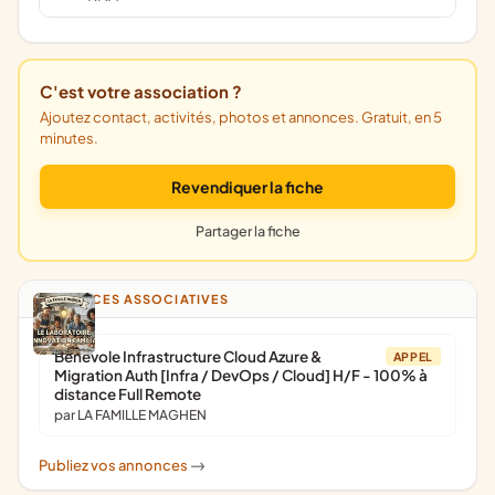
C'est votre association ?
Ajoutez contact, activités, photos et annonces. Gratuit, en 5
minutes.
Revendiquer la fiche
Partager la fiche
ANNONCES ASSOCIATIVES
Bénévole Infrastructure Cloud Azure &
APPEL
Migration Auth [Infra / DevOps / Cloud] H/F - 100% à
distance Full Remote
par LA FAMILLE MAGHEN
Publiez vos annonces
->