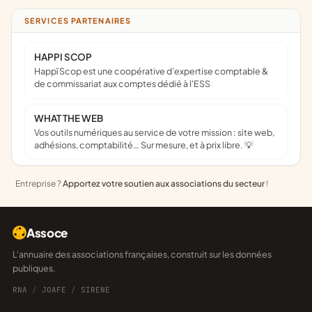
SERVICES PARTENAIRES
HAPPI SCOP
Happï Scop est une coopérative d’expertise comptable &
de commissariat aux comptes dédié à l'ESS
WHAT THE WEB
Vos outils numériques au service de votre mission : site web,
adhésions, comptabilité… Sur mesure, et à prix libre. 💡
Entreprise ?
Apportez votre soutien aux associations du secteur
!
Assoce
L'annuaire des associations françaises, construit sur les données
publiques.
RNA
/
JOAFE
/
SIRENE