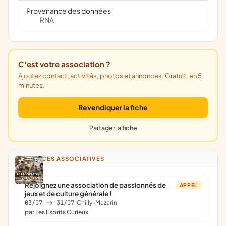
Provenance des données
RNA
C'est votre association ?
Ajoutez contact, activités, photos et annonces. Gratuit, en 5
minutes.
Revendiquer la fiche
Partager la fiche
ANNONCES ASSOCIATIVES
Rejoignez une association de passionnés de
APPEL
jeux et de culture générale !
03/07
->
31/07
, Chilly-Mazarin
par Les Esprits Curieux