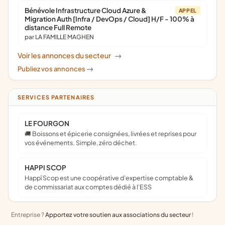
Bénévole Infrastructure Cloud Azure &
APPEL
Migration Auth [Infra / DevOps / Cloud] H/F - 100% à
distance Full Remote
par LA FAMILLE MAGHEN
Voir les annonces du secteur
->
Publiez vos annonces
->
SERVICES PARTENAIRES
LE FOURGON
🚚 Boissons et épicerie consignées, livrées et reprises pour
vos événements. Simple, zéro déchet.
HAPPI SCOP
Happï Scop est une coopérative d’expertise comptable &
de commissariat aux comptes dédié à l'ESS
Entreprise ?
Apportez votre soutien aux associations du secteur
!