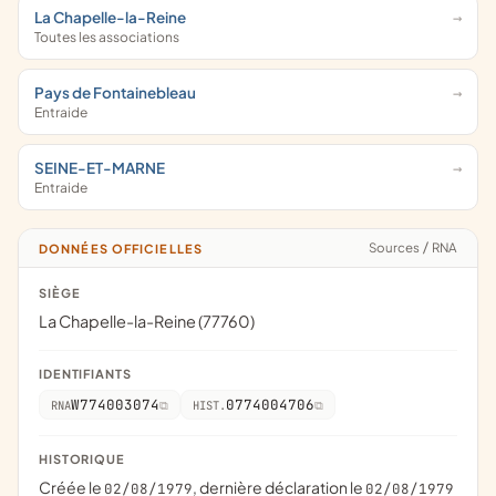
La Chapelle-la-Reine
Toutes les associations
Pays de Fontainebleau
Entraide
SEINE-ET-MARNE
Entraide
Sources
/
RNA
DONNÉES OFFICIELLES
SIÈGE
La Chapelle-la-Reine (77760)
IDENTIFIANTS
W774003074
0774004706
RNA
HIST.
HISTORIQUE
Créée le
, dernière déclaration le
02/08/1979
02/08/1979