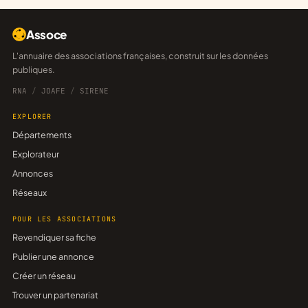
Assoce
L'annuaire des associations françaises, construit sur les données
publiques.
RNA
/
JOAFE
/
SIRENE
EXPLORER
Départements
Explorateur
Annonces
Réseaux
POUR LES ASSOCIATIONS
Revendiquer sa fiche
Publier une annonce
Créer un réseau
Trouver un partenariat