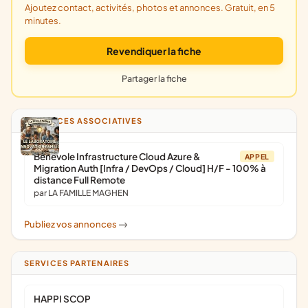
Ajoutez contact, activités, photos et annonces. Gratuit, en 5
minutes.
Revendiquer la fiche
Partager la fiche
ANNONCES ASSOCIATIVES
Bénévole Infrastructure Cloud Azure &
APPEL
Migration Auth [Infra / DevOps / Cloud] H/F - 100% à
distance Full Remote
par LA FAMILLE MAGHEN
Publiez vos annonces
->
SERVICES PARTENAIRES
HAPPI SCOP