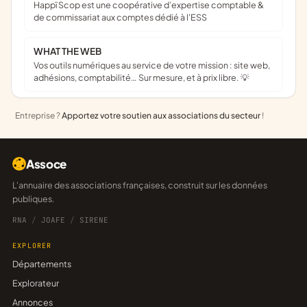
Happï Scop est une coopérative d’expertise comptable &
de commissariat aux comptes dédié à l'ESS
WHAT THE WEB
Vos outils numériques au service de votre mission : site web,
adhésions, comptabilité… Sur mesure, et à prix libre. 💡
Entreprise ?
Apportez votre soutien aux associations du secteur
!
Assoce
L'annuaire des associations françaises, construit sur les données
publiques.
RNA
/
JOAFE
/
SIRENE
EXPLORER
Départements
Explorateur
Annonces