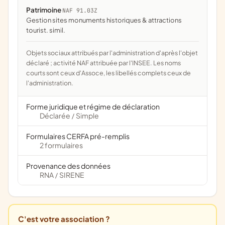
Patrimoine
NAF 91.03Z
Gestion sites monuments historiques & attractions
tourist. simil.
Objets sociaux attribués par l'administration d'après l'objet
déclaré ; activité NAF attribuée par l'INSEE. Les noms
courts sont ceux d'Assoce, les libellés complets ceux de
l'administration.
Forme juridique et régime de déclaration
Déclarée
Simple
/
Formulaires CERFA pré-remplis
2 formulaires
Provenance des données
RNA
SIRENE
/
C'est votre association ?