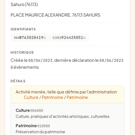
Sahurs (76113)
PLACE MAURICE ALEXANDRE, 76113 SAHURS
IDENTIFIANTS
W763020419
924425051
RNA
SIREN
HISTORIQUE
Créée le
, dernière déclaration le
08/06/2023
08/06/2023
6 évènements
DÉTAILS
Activité menée, telle que définie par l'administration
Culture
Patrimoine
Patrimoine
/
/
Culture
006000
culture, pratiques d'activités artistiques, culturelles
Patrimoine
010000
préservation du patrimoine