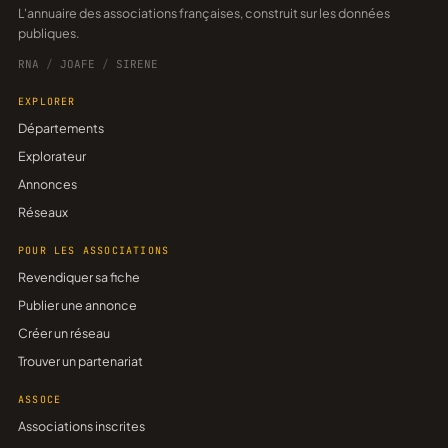
L'annuaire des associations françaises, construit sur les données
publiques.
RNA
/
JOAFE
/
SIRENE
EXPLORER
Départements
Explorateur
Annonces
Réseaux
POUR LES ASSOCIATIONS
Revendiquer sa fiche
Publier une annonce
Créer un réseau
Trouver un partenariat
ASSOCE
Associations inscrites