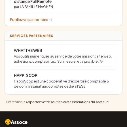
distance Full Remote
par LA FAMILLE MAGHEN
Publiez vos annonces
->
SERVICES PARTENAIRES
WHAT THE WEB
Vos outils numériques au service de votre mission : site web,
adhésions, comptabilité… Sur mesure, et à prix libre. 💡
HAPPI SCOP
Happï Scop est une coopérative d’expertise comptable &
de commissariat aux comptes dédié à l'ESS
Entreprise ?
Apportez votre soutien aux associations du secteur
!
Assoce