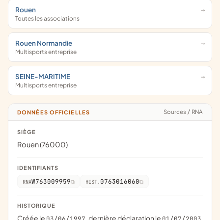
Rouen
Toutes les associations
Rouen Normandie
Multisports entreprise
SEINE-MARITIME
Multisports entreprise
Sources
/
RNA
DONNÉES OFFICIELLES
SIÈGE
Rouen (76000)
IDENTIFIANTS
W763009959
0763016060
RNA
HIST.
HISTORIQUE
Créée le
, dernière déclaration le
03/06/1997
01/07/2003