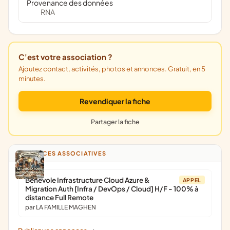
Provenance des données
RNA
C'est votre association ?
Ajoutez contact, activités, photos et annonces. Gratuit, en 5
minutes.
Revendiquer la fiche
Partager la fiche
ANNONCES ASSOCIATIVES
Bénévole Infrastructure Cloud Azure &
APPEL
Migration Auth [Infra / DevOps / Cloud] H/F - 100% à
distance Full Remote
par LA FAMILLE MAGHEN