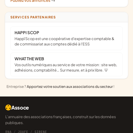
Publiez vos annonces
->
SERVICES PARTENAIRES
HAPPI SCOP
Happï Scop est une coopérative d’expertise comptable &
de commissariat aux comptes dédié à l'ESS
WHAT THE WEB
Vos outils numériques au service de votre mission : site web,
adhésions, comptabilité… Sur mesure, et à prix libre. 💡
Entreprise ?
Apportez votre soutien aux associations du secteur
!
Assoce
L'annuaire des associations françaises, construit sur les données
publiques.
RNA
/
JOAFE
/
SIRENE