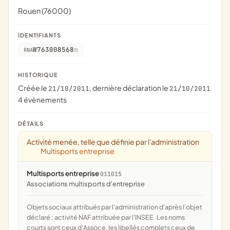
Rouen (76000)
IDENTIFIANTS
W763008568
RNA
HISTORIQUE
Créée le
, dernière déclaration le
21/10/2011
21/10/2011
4 évènements
DÉTAILS
Activité menée, telle que définie par l'administration
Multisports entreprise
Multisports entreprise
011015
associations multisports d'entreprise
Objets sociaux attribués par l'administration d'après l'objet
déclaré ; activité NAF attribuée par l'INSEE. Les noms
courts sont ceux d'Assoce, les libellés complets ceux de