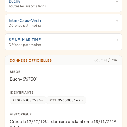
Buchy
Toutes les associations
Inter-Caux-Vexin
Défense patrimoine
SEINE-MARITIME
Défense patrimoine
Sources
/
RNA
DONNÉES OFFICIELLES
SIÈGE
Buchy (76750)
IDENTIFIANTS
W763007584
0763008162
RNA
HIST.
HISTORIQUE
Créée le
, dernière déclaration le
17/07/1981
15/11/2019