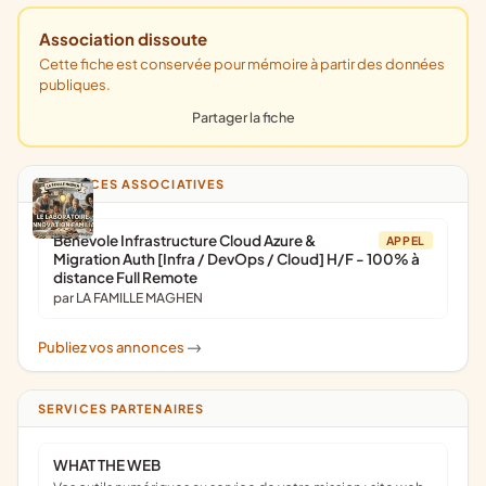
Association dissoute
Cette fiche est conservée pour mémoire à partir des données
publiques.
Partager la fiche
ANNONCES ASSOCIATIVES
Bénévole Infrastructure Cloud Azure &
APPEL
Migration Auth [Infra / DevOps / Cloud] H/F - 100% à
distance Full Remote
par LA FAMILLE MAGHEN
Publiez vos annonces
->
SERVICES PARTENAIRES
WHAT THE WEB