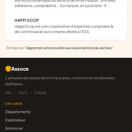
Vos outils numériques au service de votre mission : site web,
adhésions, comptabilité… Sur mesure, et à prix libre. 💡
HAPPI SCOP
Happï Scop est une coopérative d’expertise comptable &
de commissariat aux comptes dédié à l'ESS
Entreprise ?
Apportez votre soutien aux associations du secteur
!
Assoce
L'annuaire des associations françaises, construit sur les données
publiques.
RNA
/
JOAFE
/
SIRENE
EXPLORER
Départements
Explorateur
Annonces