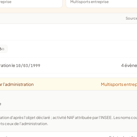
treprise
Multisports entreprise
Sourc
6
ration le
4 évèn
10/03/1999
r l'administration
Multisports entrep
e
ts ceux de l'administration.