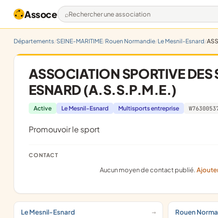
Assoce
Rechercher une association
Départements
SEINE-MARITIME
Rouen Normandie
Le Mesnil-Esnard
ASS
ASSOCIATION SPORTIVE DES
ESNARD (A.S.S.P.M.E.)
Active
Le Mesnil-Esnard
Multisports entreprise
W7630053
promouvoir le sport
CONTACT
Aucun moyen de contact publié.
Ajoute
Le Mesnil-Esnard
Rouen Norma