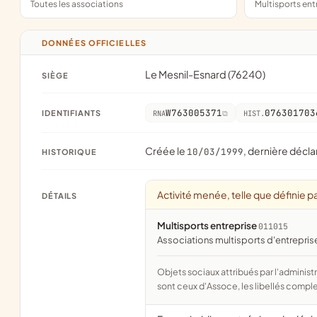
Toutes les associations
Multisports en
DONNÉES OFFICIELLES
Le Mesnil-Esnard (76240)
SIÈGE
W763005371
076301703
IDENTIFIANTS
RNA
HIST.
Créée le
, dernière décla
10/03/1999
HISTORIQUE
Activité menée, telle que définie pa
DÉTAILS
Multisports entreprise
011015
associations multisports d'entrepris
Objets sociaux attribués par l'administration d'après l'objet déclaré ; activité NAF attribuée par l'INSEE. Les noms courts
sont ceux d'Assoce, les libellés comple