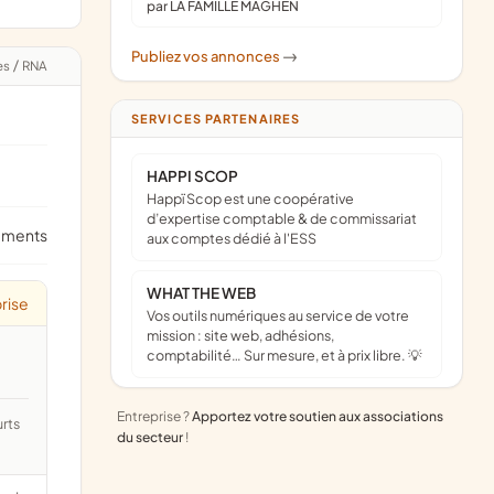
par LA FAMILLE MAGHEN
Publiez vos annonces
->
es
/
RNA
SERVICES PARTENAIRES
HAPPI SCOP
Happï Scop est une coopérative
d’expertise comptable & de commissariat
ements
aux comptes dédié à l'ESS
WHAT THE WEB
rise
Vos outils numériques au service de votre
mission : site web, adhésions,
comptabilité… Sur mesure, et à prix libre. 💡
Entreprise ?
Apportez votre soutien aux associations
du secteur
!