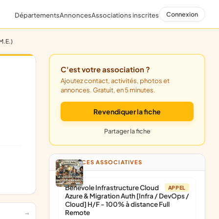
Connexion
Départements
Annonces
Associations inscrites
.E.)
C'est votre association ?
Ajoutez contact, activités, photos et
annonces. Gratuit, en 5 minutes.
Revendiquer la fiche
Partager la fiche
ANNONCES ASSOCIATIVES
Bénévole Infrastructure Cloud
APPEL
Azure & Migration Auth [Infra / DevOps /
Cloud] H/F - 100% à distance Full
Remote