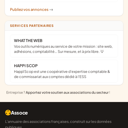
Publiez vos annonces
->
SERVICES PARTENAIRES
WHAT THE WEB
Vos outils numériques au service de votre mission : site web,
adhésions, comptabilité… Sur mesure, et à prix libre. 💡
HAPPI SCOP
Happï Scop est une coopérative d’expertise comptable &
de commissariat aux comptes dédié à l'ESS
Entreprise ?
Apportez votre soutien aux associations du secteur
!
Assoce
L'annuaire des associations françaises, construit sur les données
publiques.