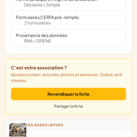
Déclarée
Simple
/
Formulaires CERFA pré-remplis
2 formulaires
Provenance des données
RNA
SIRENE
/
C'est votre association ?
Ajoutez contact, activités, photos et annonces. Gratuit, en 5
minutes.
Revendiquer la fiche
Partager la fiche
ANNONCES ASSOCIATIVES