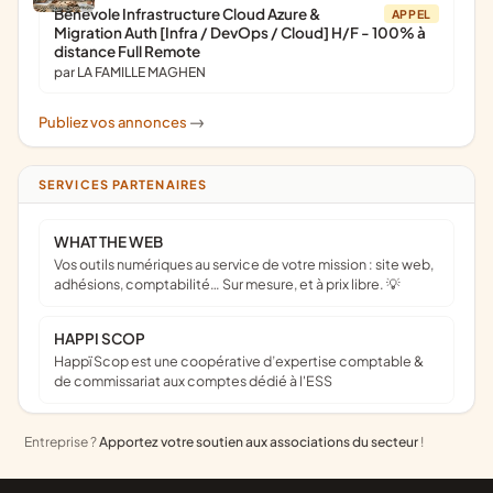
Bénévole Infrastructure Cloud Azure &
APPEL
Migration Auth [Infra / DevOps / Cloud] H/F - 100% à
distance Full Remote
par LA FAMILLE MAGHEN
Publiez vos annonces
->
SERVICES PARTENAIRES
WHAT THE WEB
Vos outils numériques au service de votre mission : site web,
adhésions, comptabilité… Sur mesure, et à prix libre. 💡
HAPPI SCOP
Happï Scop est une coopérative d’expertise comptable &
de commissariat aux comptes dédié à l'ESS
Entreprise ?
Apportez votre soutien aux associations du secteur
!