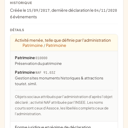
HISTORIQUE
Créée le
, dernière déclaration le
15/09/2017
04/11/2020
6 évènements
DÉTAILS
Activité menée, telle que définie par l'administration
Patrimoine
Patrimoine
/
Patrimoine
010000
préservation du patrimoine
Patrimoine
NAF 91.03Z
Gestion sites monuments historiques & attractions
tourist. simil.
Objets sociaux attribués par l'administration d'après l'objet
déclaré ; activité NAF attribuée par l'INSEE. Les noms
courts sont ceux d'Assoce, les libellés complets ceux de
l'administration.
Forme juridique et régime de déclaration