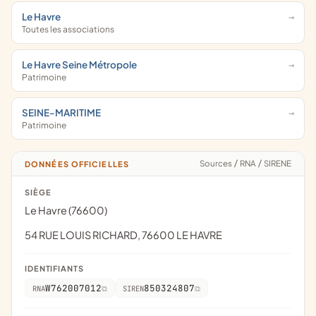
Le Havre
Toutes les associations
Le Havre Seine Métropole
Patrimoine
SEINE-MARITIME
Patrimoine
Sources
/
RNA
/
SIRENE
DONNÉES OFFICIELLES
SIÈGE
Le Havre (76600)
54 RUE LOUIS RICHARD, 76600 LE HAVRE
IDENTIFIANTS
W762007012
850324807
RNA
SIREN