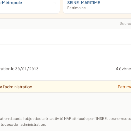
ne Métropole
SEINE-MARITIME
Patrimoine
Sourc
ration le
4 évèn
30/01/2013
r l'administration
Patrim
ts ceux de l'administration.