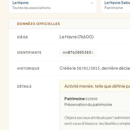
Le Havre
Le Havre Sei
Toutes les associations
Patrimoine
DONNÉES OFFICIELLES
Le Havre (76600)
SIÈGE
W762005383
IDENTIFIANTS
RNA
Créée le
, dernière décla
30/01/2013
HISTORIQUE
Activité menée, telle que définie pa
DÉTAILS
Patrimoine
010000
préservation du patrimoine
Objets sociaux attribués par l'administration d'après l'objet déclaré ; activité NAF attribuée par l'INSEE. Les noms courts
sont ceux d'Assoce, les libellés comple