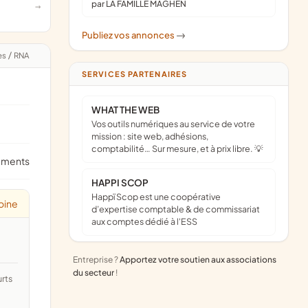
par LA FAMILLE MAGHEN
Publiez vos annonces
->
es
/
RNA
SERVICES PARTENAIRES
WHAT THE WEB
Vos outils numériques au service de votre
mission : site web, adhésions,
comptabilité… Sur mesure, et à prix libre. 💡
ements
HAPPI SCOP
Happï Scop est une coopérative
oine
d’expertise comptable & de commissariat
aux comptes dédié à l'ESS
Entreprise ?
Apportez votre soutien aux associations
du secteur
!