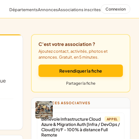
Connexion
Départements
Annonces
Associations inscrites
C'est votre association ?
Ajoutez contact, activités, photos et
annonces. Gratuit, en 5 minutes.
Revendiquer la fiche
que
Partager la fiche
ANNONCES ASSOCIATIVES
Bénévole Infrastructure Cloud
APPEL
Azure & Migration Auth [Infra / DevOps /
Cloud] H/F - 100% à distance Full
Remote