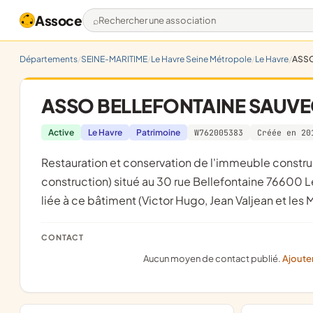
Assoce
Rechercher une association
Départements
SEINE-MARITIME
Le Havre Seine Métropole
Le Havre
ASSO
ASSO BELLEFONTAINE SAUVE
Active
Le Havre
Patrimoine
W762005383
Créée en 20
restauration et conservation de l'immeuble construit vers 1840 (nous ne connaissons pas la date exacte de sa
construction) situé au 30 rue Bellefontaine 76600 
liée à ce bâtiment (Victor Hugo, Jean Valjean et les 
CONTACT
Aucun moyen de contact publié.
Ajoute