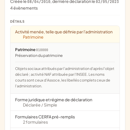
Créée le
, dernière déclaration le
08/04/2010
02/05/2023
4 évènements
DÉTAILS
Activité menée, telle que définie par l'administration
Patrimoine
Patrimoine
010000
préservation du patrimoine
Objets sociaux attribués par l'administration d'après l'objet
déclaré ; activité NAF attribuée par l'INSEE. Les noms
courts sont ceux d'Assoce, les libellés complets ceux de
l'administration.
Forme juridique et régime de déclaration
Déclarée
Simple
/
Formulaires CERFA pré-remplis
2 formulaires