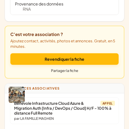
Provenance des données
RNA
C'est votre association ?
Ajoutez contact, activités, photos et annonces. Gratuit, en 5
minutes.
Revendiquer la fiche
Partager la fiche
ANNONCES ASSOCIATIVES
Bénévole Infrastructure Cloud Azure &
APPEL
Migration Auth [Infra / DevOps / Cloud] H/F - 100% à
distance Full Remote
par LA FAMILLE MAGHEN