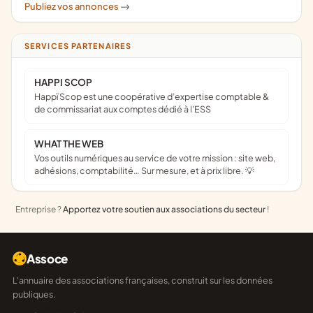
Publiez vos annonces
->
SERVICES PARTENAIRES
HAPPI SCOP
Happï Scop est une coopérative d’expertise comptable &
de commissariat aux comptes dédié à l'ESS
WHAT THE WEB
Vos outils numériques au service de votre mission : site web,
adhésions, comptabilité… Sur mesure, et à prix libre. 💡
Entreprise ?
Apportez votre soutien aux associations du secteur
!
Assoce
L'annuaire des associations françaises, construit sur les données
publiques.