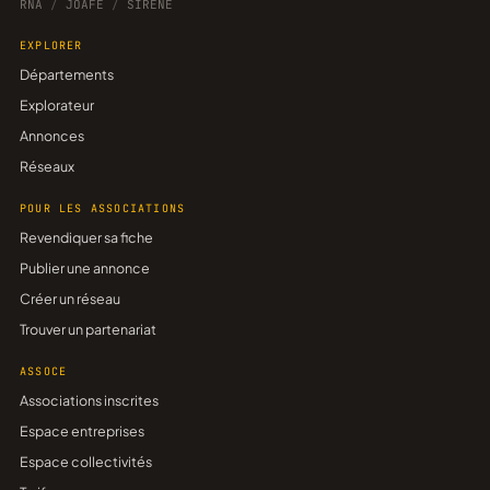
RNA
/
JOAFE
/
SIRENE
EXPLORER
Départements
Explorateur
Annonces
Réseaux
POUR LES ASSOCIATIONS
Revendiquer sa fiche
Publier une annonce
Créer un réseau
Trouver un partenariat
ASSOCE
Associations inscrites
Espace entreprises
Espace collectivités