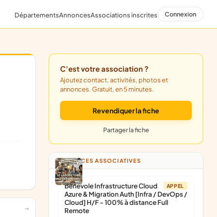
Connexion
Départements
Annonces
Associations inscrites
C'est votre association ?
Ajoutez contact, activités, photos et
annonces. Gratuit, en 5 minutes.
Revendiquer la fiche
Partager la fiche
ANNONCES ASSOCIATIVES
Bénévole Infrastructure Cloud
APPEL
Azure & Migration Auth [Infra / DevOps /
Cloud] H/F - 100% à distance Full
Remote