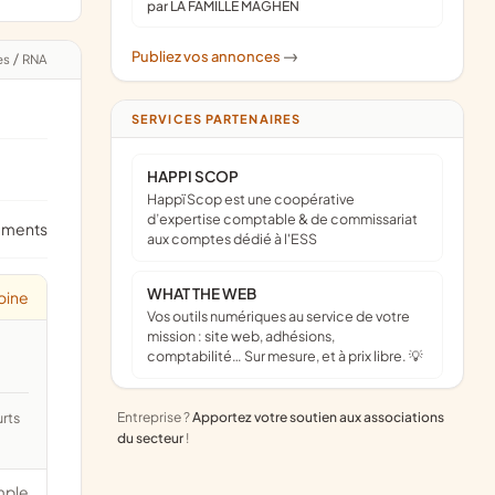
par LA FAMILLE MAGHEN
Publiez vos annonces
->
es
/
RNA
SERVICES PARTENAIRES
HAPPI SCOP
Happï Scop est une coopérative
d’expertise comptable & de commissariat
ements
aux comptes dédié à l'ESS
WHAT THE WEB
oine
Vos outils numériques au service de votre
mission : site web, adhésions,
comptabilité… Sur mesure, et à prix libre. 💡
Entreprise ?
Apportez votre soutien aux associations
du secteur
!
mple