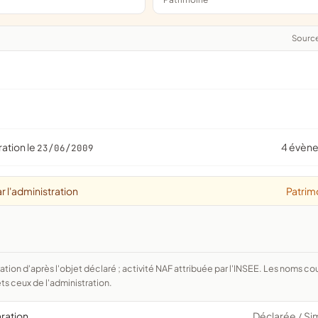
Sourc
ration le
4 évèn
23/06/2009
r l'administration
Patrim
ts ceux de l'administration.
aration
Déclarée
Si
/