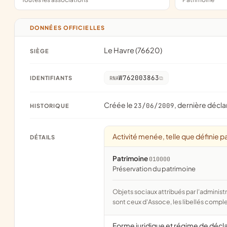
DONNÉES OFFICIELLES
Le Havre (76620)
SIÈGE
W762003863
IDENTIFIANTS
RNA
Créée le
, dernière décla
23/06/2009
HISTORIQUE
Activité menée, telle que définie pa
DÉTAILS
Patrimoine
010000
préservation du patrimoine
Objets sociaux attribués par l'administration d'après l'objet déclaré ; activité NAF attribuée par l'INSEE. Les noms courts
sont ceux d'Assoce, les libellés comple
Forme juridique et régime de décl