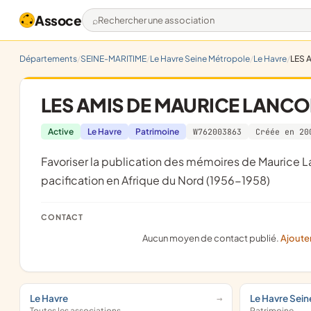
Assoce
Rechercher une association
Départements
SEINE-MARITIME
Le Havre Seine Métropole
Le Havre
LES 
LES AMIS DE MAURICE LANC
Active
Le Havre
Patrimoine
W762003863
Créée en 20
favoriser la publication des mémoires de Maurice Lançon quant à sa participation au contingent français pour la
pacification en Afrique du Nord (1956-1958)
CONTACT
Aucun moyen de contact publié.
Ajoute
Le Havre
Le Havre Sei
Toutes les associations
Patrimoine