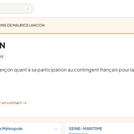
/
AMIS DE MAURICE LANCON
ON
09
r un contact
->
ne Métropole
SEINE-MARITIME
Patrimoine