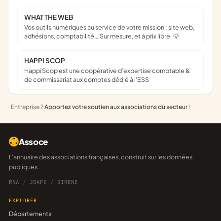
WHAT THE WEB
Vos outils numériques au service de votre mission : site web,
adhésions, comptabilité… Sur mesure, et à prix libre. 💡
HAPPI SCOP
Happï Scop est une coopérative d’expertise comptable &
de commissariat aux comptes dédié à l'ESS
Entreprise ?
Apportez votre soutien aux associations du secteur
!
Assoce
L'annuaire des associations françaises, construit sur les données
publiques.
RNA
/
JOAFE
/
SIRENE
EXPLORER
Départements