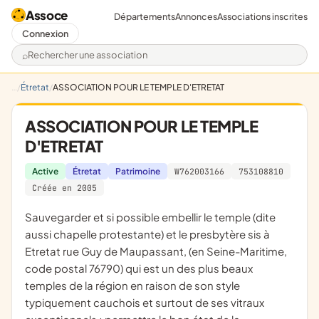
Assoce
Départements
Annonces
Associations inscrites
Connexion
Rechercher une association
Étretat
ASSOCIATION POUR LE TEMPLE D'ETRETAT
ASSOCIATION POUR LE TEMPLE
D'ETRETAT
Active
Étretat
Patrimoine
W762003166
753108810
Créée en 2005
sauvegarder et si possible embellir le temple (dite
aussi chapelle protestante) et le presbytère sis à
Etretat rue Guy de Maupassant, (en Seine-Maritime,
code postal 76790) qui est un des plus beaux
temples de la région en raison de son style
typiquement cauchois et surtout de ses vitraux