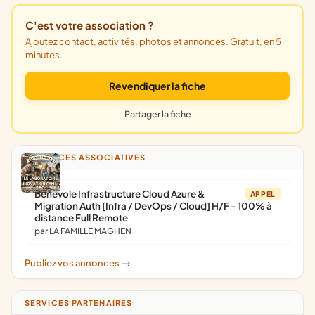
C'est votre association ?
Ajoutez contact, activités, photos et annonces. Gratuit, en 5
minutes.
Revendiquer la fiche
Partager la fiche
ANNONCES ASSOCIATIVES
Bénévole Infrastructure Cloud Azure &
APPEL
Migration Auth [Infra / DevOps / Cloud] H/F - 100% à
distance Full Remote
par LA FAMILLE MAGHEN
Publiez vos annonces
->
SERVICES PARTENAIRES