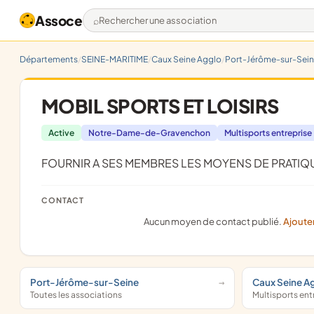
Assoce
Rechercher une association
Départements
SEINE-MARITIME
Caux Seine Agglo
Port-Jérôme-sur-Sei
MOBIL SPORTS ET LOISIRS
Active
Notre-Dame-de-Gravenchon
Multisports entreprise
FOURNIR A SES MEMBRES LES MOYENS DE PRATIQ
CONTACT
Aucun moyen de contact publié.
Ajoute
Port-Jérôme-sur-Seine
Caux Seine A
Toutes les associations
Multisports en