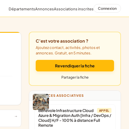
Connexion
Départements
Annonces
Associations inscrites
C'est votre association ?
Ajoutez contact, activités, photos et
annonces. Gratuit, en 5 minutes.
Revendiquer la fiche
Partager la fiche
ANNONCES ASSOCIATIVES
Bénévole Infrastructure Cloud
APPEL
Azure & Migration Auth [Infra / DevOps /
Cloud] H/F - 100% à distance Full
Remote