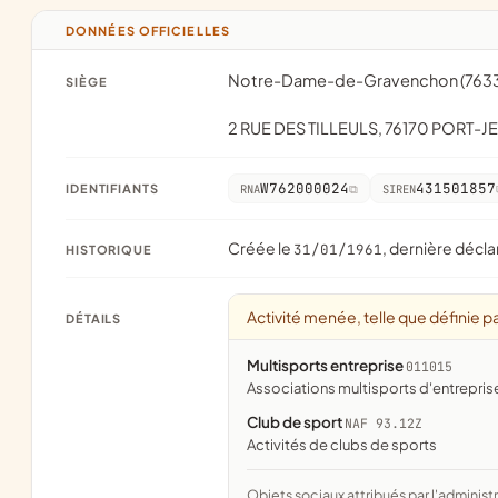
DONNÉES OFFICIELLES
Notre-Dame-de-Gravenchon (763
SIÈGE
2 RUE DES TILLEULS, 76170 PORT
W762000024
431501857
IDENTIFIANTS
RNA
SIREN
Créée le
, dernière décla
31/01/1961
HISTORIQUE
Activité menée, telle que définie pa
DÉTAILS
Multisports entreprise
011015
associations multisports d'entrepris
Club de sport
NAF 93.12Z
Activités de clubs de sports
Objets sociaux attribués par l'administration d'après l'objet déclaré ; activité NAF attribuée par l'INSEE. Les noms courts