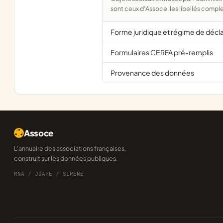
sont ceux d'Assoce, les libellés comple
Forme juridique et régime de décl
Formulaires CERFA pré-remplis
Provenance des données
Assoce
L'annuaire des associations françaises,
construit sur les données publiques.
RNA
/
JOAFE
/
SIRENE