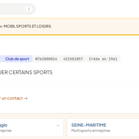
/
ne
MOBIL SPORTS ET LOISIRS
Club de sport
W762000024
431501857
Créée en 1961
UER CERTAINS SPORTS
r un contact
->
gglo
SEINE-MARITIME
treprise
Multisports entreprise