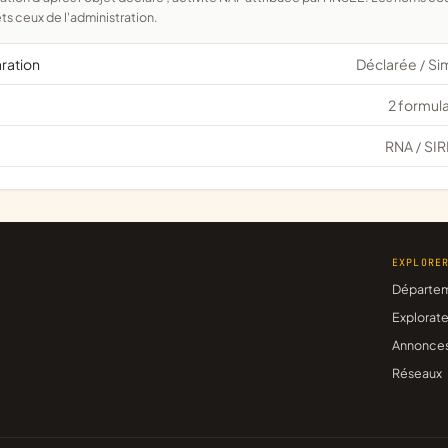
ts ceux de l'administration.
aration
Déclarée
Si
/
2 formula
RNA
SIR
/
EXPLORE
Départe
Explorate
Annonce
Réseaux