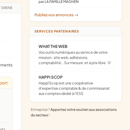
par LA FAMILLE MAGHEN
/
SIRENE
Publiez vos annonces
->
SERVICES PARTENAIRES
WHAT THE WEB
Vos outils numériques au service de votre
mission : site web, adhésions,
comptabilité… Sur mesure, et à prix libre. 💡
ements
HAPPI SCOP
port
Happï Scop est une coopérative
d’expertise comptable & de commissariat
aux comptes dédié à l'ESS
Entreprise ?
Apportez votre soutien aux associations
du secteur
!