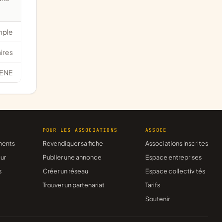
mple
ires
ENE
R
POUR LES ASSOCIATIONS
ASSOCE
ments
Revendiquer sa fiche
Associations inscrites
ur
Publier une annonce
Espace entreprises
s
Créer un réseau
Espace collectivités
Trouver un partenariat
Tarifs
Soutenir