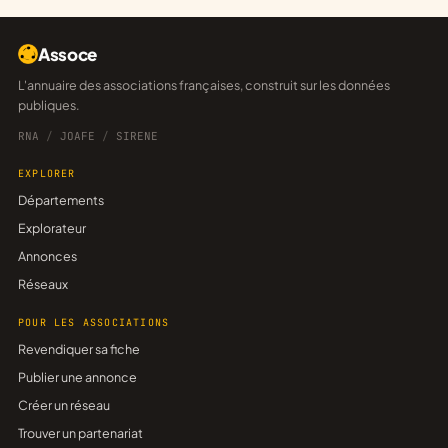
Assoce
L'annuaire des associations françaises, construit sur les données
publiques.
RNA
/
JOAFE
/
SIRENE
EXPLORER
Départements
Explorateur
Annonces
Réseaux
POUR LES ASSOCIATIONS
Revendiquer sa fiche
Publier une annonce
Créer un réseau
Trouver un partenariat