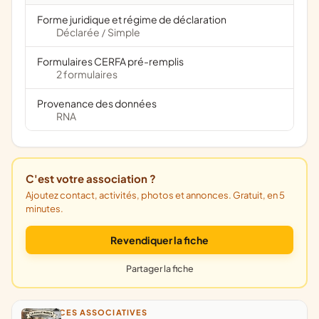
Forme juridique et régime de déclaration
Déclarée
Simple
/
Formulaires CERFA pré-remplis
2 formulaires
Provenance des données
RNA
C'est votre association ?
Ajoutez contact, activités, photos et annonces. Gratuit, en 5
minutes.
Revendiquer la fiche
Partager la fiche
ANNONCES ASSOCIATIVES