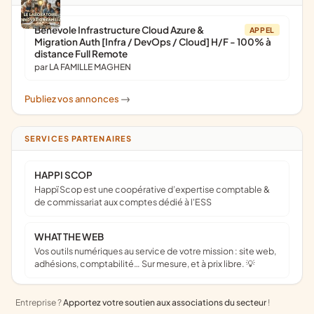
Bénévole Infrastructure Cloud Azure &
APPEL
Migration Auth [Infra / DevOps / Cloud] H/F - 100% à
distance Full Remote
par LA FAMILLE MAGHEN
Publiez vos annonces
->
SERVICES PARTENAIRES
HAPPI SCOP
Happï Scop est une coopérative d’expertise comptable &
de commissariat aux comptes dédié à l'ESS
WHAT THE WEB
Vos outils numériques au service de votre mission : site web,
adhésions, comptabilité… Sur mesure, et à prix libre. 💡
Entreprise ?
Apportez votre soutien aux associations du secteur
!