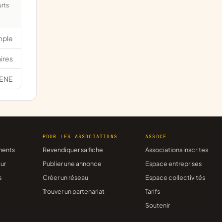
mple
ires
ENE
R
POUR LES ASSOCIATIONS
ASSOCE
ments
Revendiquer sa fiche
Associations inscrites
ur
Publier une annonce
Espace entreprises
s
Créer un réseau
Espace collectivités
Trouver un partenariat
Tarifs
Soutenir