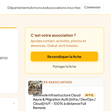
Connexion
Départements
Annonces
Associations inscrites
C'est votre association ?
Ajoutez contact, activités, photos et
annonces. Gratuit, en 5 minutes.
Revendiquer la fiche
Partager la fiche
ANNONCES ASSOCIATIVES
Bénévole Infrastructure Cloud
APPEL
Azure & Migration Auth [Infra / DevOps /
Cloud] H/F - 100% à distance Full
Remote