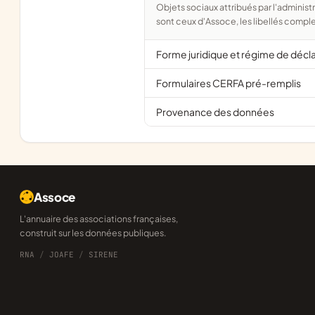
Objets sociaux attribués par l'administration d'après l'objet déclaré ; activité NAF attribuée par l'INSEE. Les noms courts
sont ceux d'Assoce, les libellés comple
Forme juridique et régime de décl
Formulaires CERFA pré-remplis
Provenance des données
Assoce
L'annuaire des associations françaises,
construit sur les données publiques.
RNA
/
JOAFE
/
SIRENE