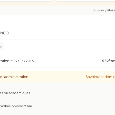
Sources
/
RNA
BONOD
ration le
6 évèn
29/06/2016
r l'administration
Savoirs académi
antes ou académiques
r adhésion volontaire