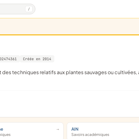
/
02474361
Créée en 2014
ne
AIN
miques
Savoirs académiques