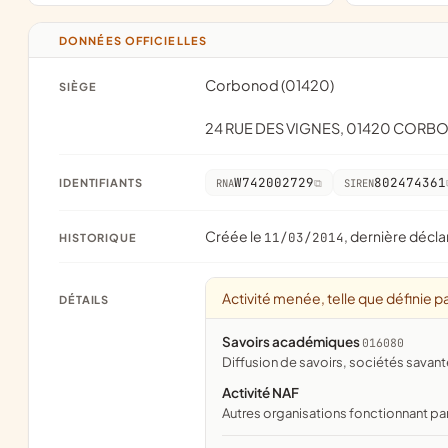
DONNÉES OFFICIELLES
Corbonod (01420)
SIÈGE
24 RUE DES VIGNES, 01420 COR
W742002729
802474361
IDENTIFIANTS
RNA
SIREN
Créée le
, dernière décla
11/03/2014
HISTORIQUE
Activité menée, telle que définie pa
DÉTAILS
Savoirs académiques
016080
diffusion de savoirs, sociétés sav
Activité NAF
Autres organisations fonctionnant pa