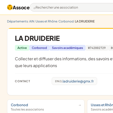
Assoce
Rechercher une association
Départements
AIN
Usses et Rhône
Corbonod
LA DRUIDERIE
LA DRUIDERIE
Active
Corbonod
Savoirs académiques
W742002729
8
collecter et diffuser des informations, des savoirs et des techniques relatifs aux plantes sauvages ou cultivées, ainsi
que leurs applications
ladruiderie@gmx.fr
CONTACT
EMAIL
Corbonod
Usses et Rhô
Toutes les associations
Savoirs acadé