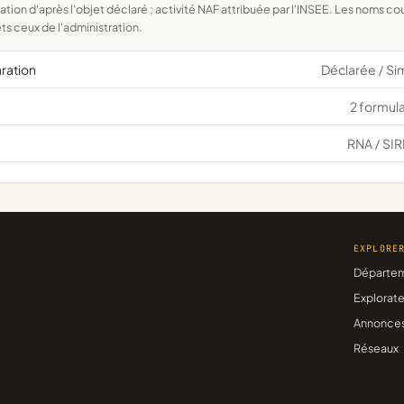
ts ceux de l'administration.
aration
Déclarée
Si
/
2 formula
RNA
SIR
/
EXPLORE
Départe
Explorate
Annonce
Réseaux