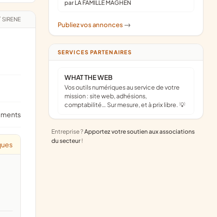
par LA FAMILLE MAGHEN
/
SIRENE
Publiez vos annonces
->
SERVICES PARTENAIRES
WHAT THE WEB
Vos outils numériques au service de votre
mission : site web, adhésions,
comptabilité… Sur mesure, et à prix libre. 💡
ements
Entreprise ?
Apportez votre soutien aux associations
du secteur
!
ques