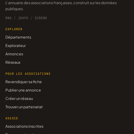
L'annuaire des associations françaises, construit sur les données
publiques.
RNA
/
JOAFE
/
SIRENE
EXPLORER
Départements
Explorateur
Annonces
Réseaux
POUR LES ASSOCIATIONS
Revendiquer sa fiche
Publier une annonce
Créer un réseau
Trouver un partenariat
ASSOCE
Associations inscrites