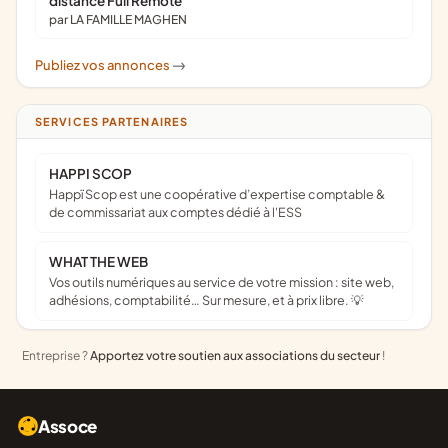
distance Full Remote
par LA FAMILLE MAGHEN
Publiez vos annonces
->
SERVICES PARTENAIRES
HAPPI SCOP
Happï Scop est une coopérative d’expertise comptable &
de commissariat aux comptes dédié à l'ESS
WHAT THE WEB
Vos outils numériques au service de votre mission : site web,
adhésions, comptabilité… Sur mesure, et à prix libre. 💡
Entreprise ?
Apportez votre soutien aux associations du secteur
!
Assoce