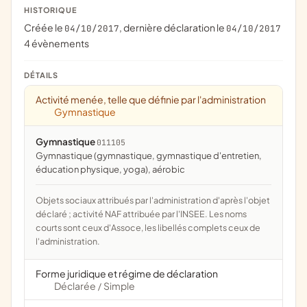
HISTORIQUE
Créée le
, dernière déclaration le
04/10/2017
04/10/2017
4 évènements
DÉTAILS
Activité menée, telle que définie par l'administration
Gymnastique
Gymnastique
011105
Gymnastique (gymnastique, gymnastique d'entretien,
éducation physique, yoga), aérobic
Objets sociaux attribués par l'administration d'après l'objet
déclaré ; activité NAF attribuée par l'INSEE. Les noms
courts sont ceux d'Assoce, les libellés complets ceux de
l'administration.
Forme juridique et régime de déclaration
Déclarée
Simple
/