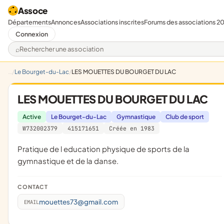
Assoce
Départements
Annonces
Associations inscrites
Forums des associations 2
Connexion
Rechercher une association
Le Bourget-du-Lac
LES MOUETTES DU BOURGET DU LAC
LES MOUETTES DU BOURGET DU LAC
Active
Le Bourget-du-Lac
Gymnastique
Club de sport
W732002379
415171651
Créée en 1983
pratique de l education physique de sports de la
gymnastique et de la danse.
CONTACT
mouettes73@gmail.com
EMAIL