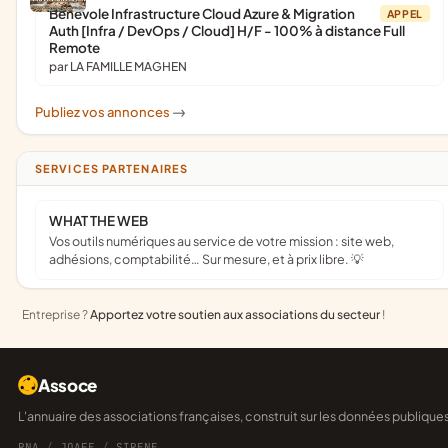
Bénévole Infrastructure Cloud Azure & Migration
APPEL
Auth [Infra / DevOps / Cloud] H/F - 100% à distance Full
Remote
par LA FAMILLE MAGHEN
Publiez vos annonces
->
SERVICES PARTENAIRES
WHAT THE WEB
Vos outils numériques au service de votre mission : site web,
adhésions, comptabilité… Sur mesure, et à prix libre. 💡
Entreprise ?
Apportez votre soutien aux associations du secteur
!
Assoce
L'annuaire des associations françaises, construit sur les données publique
RNA
/
JOAFE
/
SIRENE