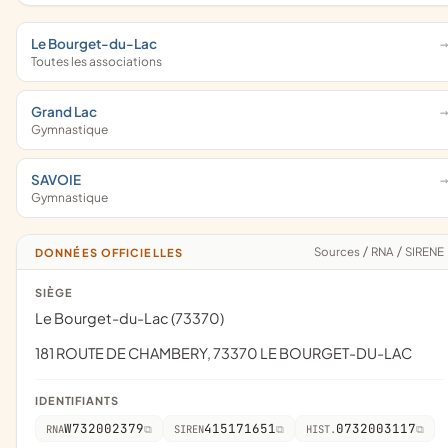
Le Bourget-du-Lac
Toutes les associations
Grand Lac
Gymnastique
SAVOIE
Gymnastique
Sources
/
RNA
/
SIRENE
DONNÉES OFFICIELLES
SIÈGE
Le Bourget-du-Lac (73370)
181 ROUTE DE CHAMBERY, 73370 LE BOURGET-DU-LAC
IDENTIFIANTS
W732002379
415171651
0732003117
RNA
SIREN
HIST.