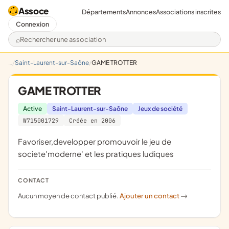
Assoce
Départements
Annonces
Associations inscrites
Connexion
Rechercher une association
Saint-Laurent-sur-Saône
GAME TROTTER
GAME TROTTER
Active
Saint-Laurent-sur-Saône
Jeux de société
W715001729
Créée en 2006
favoriser,developper promouvoir le jeu de
societe'moderne' et les pratiques ludiques
CONTACT
Aucun moyen de contact publié.
Ajouter un contact
->