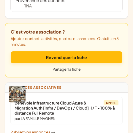
Provenance des données
RNA
C'est votre association ?
Ajoutez contact, activités, photos et annonces. Gratuit, en 5
minutes.
Revendiquer la fiche
Partager la fiche
ANNONCES ASSOCIATIVES
Bénévole Infrastructure Cloud Azure &
APPEL
Migration Auth [Infra / DevOps / Cloud] H/F - 100% à
distance Full Remote
par LA FAMILLE MAGHEN
Publiez vos annonces
->