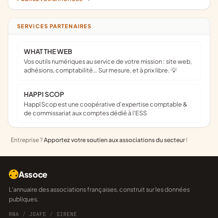
SERVICES PARTENAIRES
WHAT THE WEB
Vos outils numériques au service de votre mission : site web,
adhésions, comptabilité… Sur mesure, et à prix libre. 💡
HAPPI SCOP
Happï Scop est une coopérative d’expertise comptable &
de commissariat aux comptes dédié à l'ESS
Entreprise ?
Apportez votre soutien aux associations du secteur
!
Assoce
L'annuaire des associations françaises, construit sur les données
publiques.
RNA
/
JOAFE
/
SIRENE