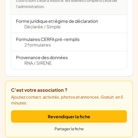
courts sont ceux d'Assoce, les libellés complets ceux de
l'administration.
Forme juridique et régime de déclaration
Déclarée
Simple
/
Formulaires CERFA pré-remplis
2 formulaires
Provenance des données
RNA
SIRENE
/
C'est votre association ?
Ajoutez contact, activités, photos et annonces. Gratuit, en 5
minutes.
Revendiquer la fiche
Partager la fiche