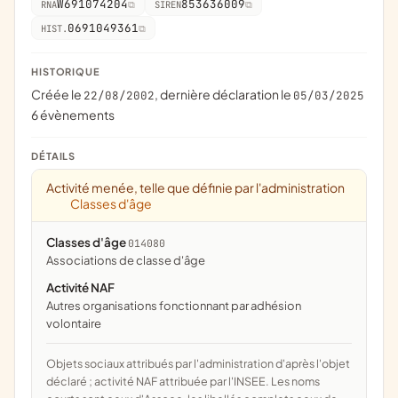
W691074204
853636009
RNA
SIREN
0691049361
HIST.
HISTORIQUE
Créée le
, dernière déclaration le
22/08/2002
05/03/2025
6 évènements
DÉTAILS
Activité menée, telle que définie par l'administration
Classes d'âge
Classes d'âge
014080
associations de classe d'âge
Activité NAF
Autres organisations fonctionnant par adhésion
volontaire
Objets sociaux attribués par l'administration d'après l'objet
déclaré ; activité NAF attribuée par l'INSEE. Les noms