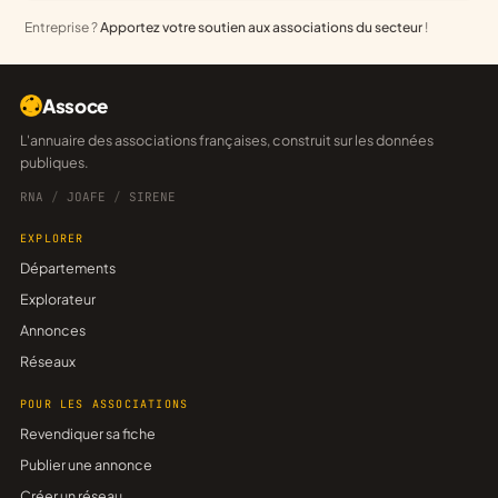
Entreprise ?
Apportez votre soutien aux associations du secteur
!
Assoce
L'annuaire des associations françaises, construit sur les données
publiques.
RNA
/
JOAFE
/
SIRENE
EXPLORER
Départements
Explorateur
Annonces
Réseaux
POUR LES ASSOCIATIONS
Revendiquer sa fiche
Publier une annonce
Créer un réseau