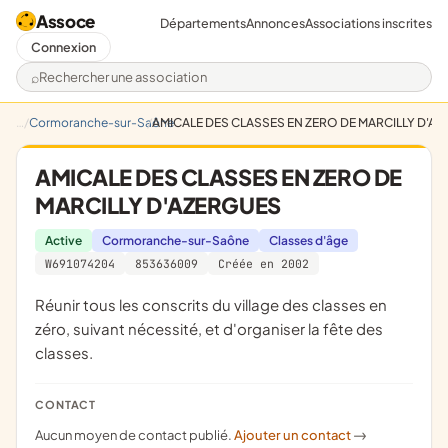
Assoce
Départements
Annonces
Associations inscrites
Connexion
Rechercher une association
Cormoranche-sur-Saône
AMICALE DES CLASSES EN ZERO DE MARCILLY D'A
AMICALE DES CLASSES EN ZERO DE
MARCILLY D'AZERGUES
Active
Cormoranche-sur-Saône
Classes d'âge
W691074204
853636009
Créée en 2002
réunir tous les conscrits du village des classes en
zéro, suivant nécessité, et d'organiser la fête des
classes.
CONTACT
Aucun moyen de contact publié.
Ajouter un contact
->