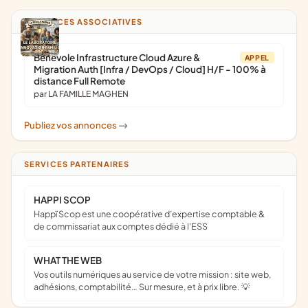
ANNONCES ASSOCIATIVES
Bénévole Infrastructure Cloud Azure &
APPEL
Migration Auth [Infra / DevOps / Cloud] H/F - 100% à
distance Full Remote
par LA FAMILLE MAGHEN
Publiez vos annonces
->
SERVICES PARTENAIRES
HAPPI SCOP
Happï Scop est une coopérative d’expertise comptable &
de commissariat aux comptes dédié à l'ESS
WHAT THE WEB
Vos outils numériques au service de votre mission : site web,
adhésions, comptabilité… Sur mesure, et à prix libre. 💡