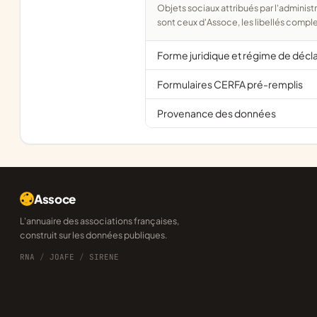
Objets sociaux attribués par l'administration d'après l'objet déclaré ; activité NAF attribuée par l'INSEE. Les noms courts
sont ceux d'Assoce, les libellés comple
Forme juridique et régime de décl
Formulaires CERFA pré-remplis
Provenance des données
Assoce
L'annuaire des associations françaises,
construit sur les données publiques.
RNA
/
JOAFE
/
SIRENE