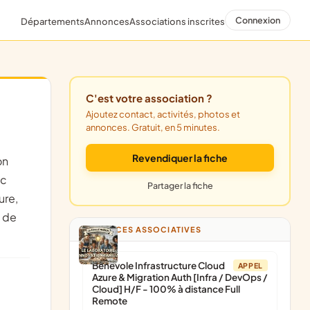
Connexion
Départements
Annonces
Associations inscrites
C'est votre association ?
Ajoutez contact, activités, photos et
annonces. Gratuit, en 5 minutes.
Revendiquer la fiche
ec
Partager la fiche
ure,
e de
ANNONCES ASSOCIATIVES
Bénévole Infrastructure Cloud
APPEL
Azure & Migration Auth [Infra / DevOps /
Cloud] H/F - 100% à distance Full
Remote