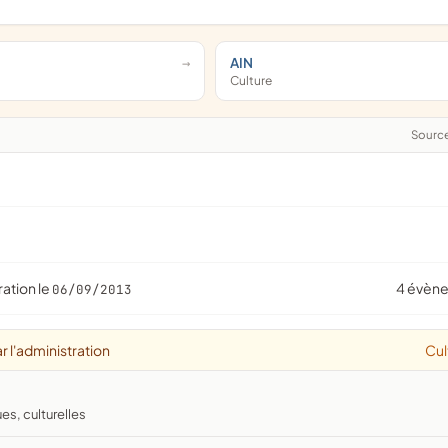
AIN
Culture
Sourc
ration le
4 évèn
06/09/2013
r l'administration
Cul
ues, culturelles