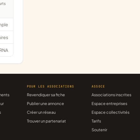
mple
ires
RNA
R
POUR LES ASSOCIATIONS
ASSOCE
ments
Revendiquer sa fiche
Associations inscrites
ur
Publier une annonce
Espace entreprises
s
Créer un réseau
Espace collectivités
Trouver un partenariat
Tarifs
Soutenir