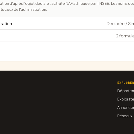
ts ceux de l'administration.
aration
Déclarée
Si
/
2 formula
EXPLORE
Départe
Explorate
Annonce
Réseaux