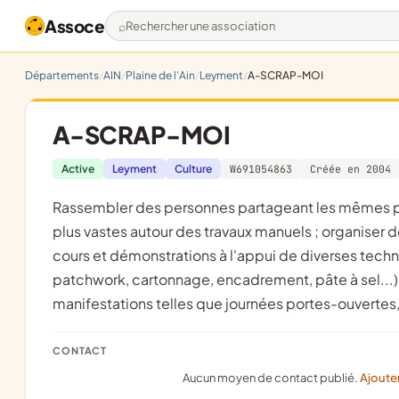
Assoce
Rechercher une association
Départements
AIN
Plaine de l'Ain
Leyment
A-SCRAP-MOI
A-SCRAP-MOI
Active
Leyment
Culture
W691054863
Créée en 2004
rassembler des personnes partageant les mêmes passions, leur permettre des échanges et une communication
plus vastes autour des travaux manuels ; organiser 
cours et démonstrations à l'appui de diverses techniq
patchwork, cartonnage, encadrement, pâte à sel...) e
manifestations telles que journées portes-ouvertes,
CONTACT
Aucun moyen de contact publié.
Ajoute