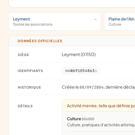
Leyment
Plaine de l'Ain
Toutes les associations
Culture
DONNÉES OFFICIELLES
Leyment (01150)
SIÈGE
W691054863
IDENTIFIANTS
RNA
Créée le
, dernière décla
08/09/2004
HISTORIQUE
Activité menée, telle que définie pa
DÉTAILS
Culture
006000
culture, pratiques d'activités artistiq