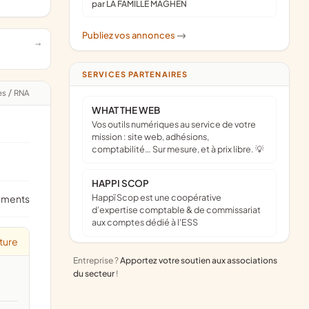
par LA FAMILLE MAGHEN
Publiez vos annonces
->
SERVICES PARTENAIRES
es
/
RNA
WHAT THE WEB
Vos outils numériques au service de votre
mission : site web, adhésions,
comptabilité… Sur mesure, et à prix libre. 💡
HAPPI SCOP
Happï Scop est une coopérative
ements
d’expertise comptable & de commissariat
aux comptes dédié à l'ESS
ture
Entreprise ?
Apportez votre soutien aux associations
du secteur
!