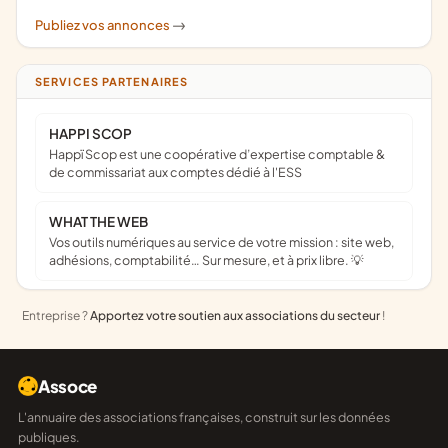
Publiez vos annonces
->
SERVICES PARTENAIRES
HAPPI SCOP
Happï Scop est une coopérative d’expertise comptable &
de commissariat aux comptes dédié à l'ESS
WHAT THE WEB
Vos outils numériques au service de votre mission : site web,
adhésions, comptabilité… Sur mesure, et à prix libre. 💡
Entreprise ?
Apportez votre soutien aux associations du secteur
!
Assoce
L'annuaire des associations françaises, construit sur les données
publiques.