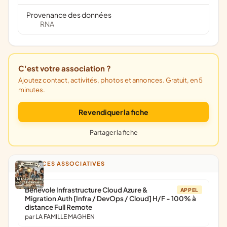
Provenance des données
RNA
C'est votre association ?
Ajoutez contact, activités, photos et annonces. Gratuit, en 5
minutes.
Revendiquer la fiche
Partager la fiche
ANNONCES ASSOCIATIVES
Bénévole Infrastructure Cloud Azure &
APPEL
Migration Auth [Infra / DevOps / Cloud] H/F - 100% à
distance Full Remote
par LA FAMILLE MAGHEN