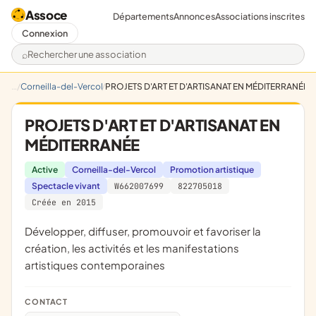
Assoce
Départements
Annonces
Associations inscrites
Connexion
Rechercher une association
Corneilla-del-Vercol
PROJETS D'ART ET D'ARTISANAT EN MÉDITERRANÉE
PROJETS D'ART ET D'ARTISANAT EN
MÉDITERRANÉE
Active
Corneilla-del-Vercol
Promotion artistique
Spectacle vivant
W662007699
822705018
Créée en 2015
développer, diffuser, promouvoir et favoriser la
création, les activités et les manifestations
artistiques contemporaines
CONTACT