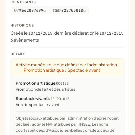
IDENTIFIANTS
W662007699
822705018
RNA
SIREN
HISTORIQUE
Créée le
, dernière déclaration le
10/12/2015
10/12/2015
6 évènements
DÉTAILS
Activité menée, telle que définie par l'administration
Promotion artistique
Spectacle vivant
/
Promotion artistique
006100
promotion de l'art et des artistes
Spectacle vivant
NAF 90.01Z
Arts du spectacle vivant
Objets sociaux attribués par l'administration d'après l'objet
déclaré ; activité NAF attribuée par l'INSEE. Les noms
courts sont ceux d'Assoce, les libellés complets ceux de