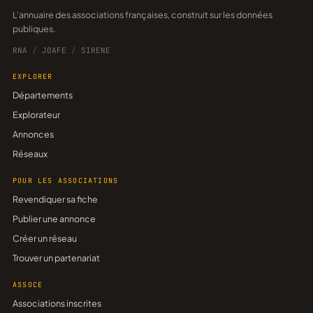
L'annuaire des associations françaises, construit sur les données
publiques.
RNA
/
JOAFE
/
SIRENE
EXPLORER
Départements
Explorateur
Annonces
Réseaux
POUR LES ASSOCIATIONS
Revendiquer sa fiche
Publier une annonce
Créer un réseau
Trouver un partenariat
ASSOCE
Associations inscrites