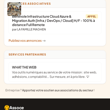
ANNONCES ASSOCIATIVES
Bénévole Infrastructure Cloud Azure &
APPEL
Migration Auth [Infra / DevOps / Cloud] H/F - 100% à
distance Full Remote
par LA FAMILLE MAGHEN
Publiez vos annonces
->
SERVICES PARTENAIRES
WHAT THE WEB
Vos outils numériques au service de votre mission : site web,
adhésions, comptabilité… Sur mesure, et à prix libre. 💡
Entreprise ?
Apportez votre soutien aux associations du secteur
!
Assoce