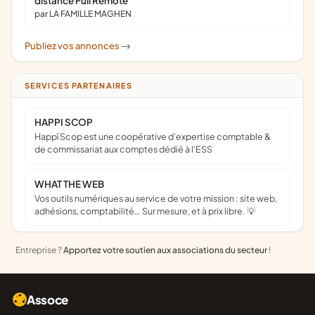
distance Full Remote
par LA FAMILLE MAGHEN
Publiez vos annonces
->
SERVICES PARTENAIRES
HAPPI SCOP
Happï Scop est une coopérative d’expertise comptable &
de commissariat aux comptes dédié à l'ESS
WHAT THE WEB
Vos outils numériques au service de votre mission : site web,
adhésions, comptabilité… Sur mesure, et à prix libre. 💡
Entreprise ?
Apportez votre soutien aux associations du secteur
!
Assoce