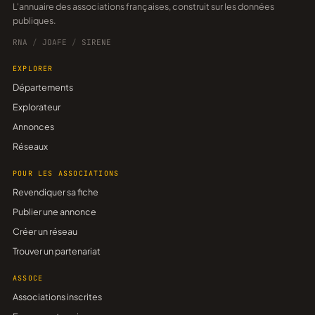
L'annuaire des associations françaises, construit sur les données
publiques.
RNA
/
JOAFE
/
SIRENE
EXPLORER
Départements
Explorateur
Annonces
Réseaux
POUR LES ASSOCIATIONS
Revendiquer sa fiche
Publier une annonce
Créer un réseau
Trouver un partenariat
ASSOCE
Associations inscrites