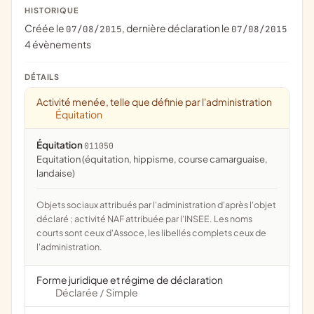
HISTORIQUE
Créée le
, dernière déclaration le
07/08/2015
07/08/2015
4 évènements
DÉTAILS
Activité menée, telle que définie par l'administration
Équitation
Équitation
011050
Equitation (équitation, hippisme, course camarguaise,
landaise)
Objets sociaux attribués par l'administration d'après l'objet
déclaré ; activité NAF attribuée par l'INSEE. Les noms
courts sont ceux d'Assoce, les libellés complets ceux de
l'administration.
Forme juridique et régime de déclaration
Déclarée
Simple
/