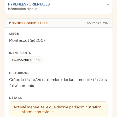
PYRENEES-ORIENTALES
Information civique
Sources
/
RNA
DONNÉES OFFICIELLES
SIÈGE
Montescot (66200)
IDENTIFIANTS
W662007005
RNA
HISTORIQUE
Créée le
, dernière déclaration le
10/10/2014
10/10/2014
4 évènements
DÉTAILS
Activité menée, telle que définie par l'administration
Information civique