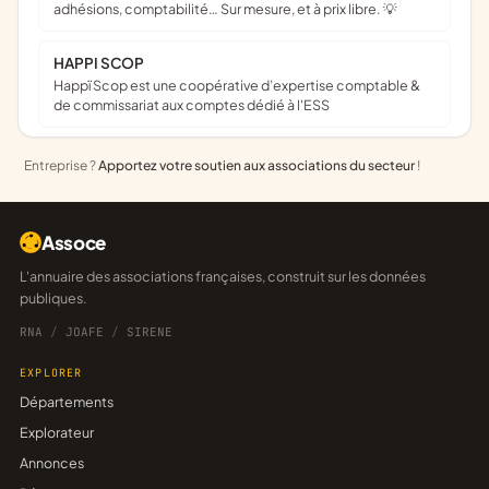
adhésions, comptabilité… Sur mesure, et à prix libre. 💡
HAPPI SCOP
Happï Scop est une coopérative d’expertise comptable &
de commissariat aux comptes dédié à l'ESS
Entreprise ?
Apportez votre soutien aux associations du secteur
!
Assoce
L'annuaire des associations françaises, construit sur les données
publiques.
RNA
/
JOAFE
/
SIRENE
EXPLORER
Départements
Explorateur
Annonces