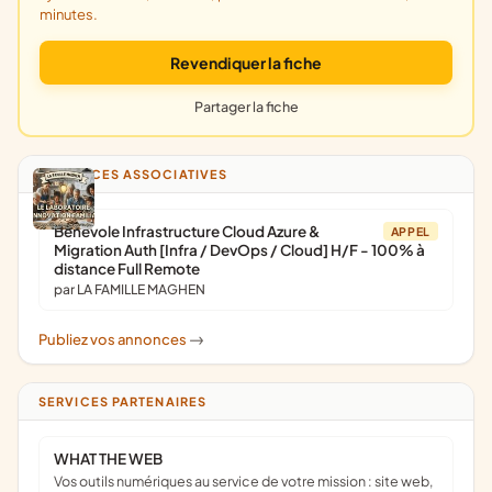
minutes.
Revendiquer la fiche
Partager la fiche
ANNONCES ASSOCIATIVES
Bénévole Infrastructure Cloud Azure &
APPEL
Migration Auth [Infra / DevOps / Cloud] H/F - 100% à
distance Full Remote
par LA FAMILLE MAGHEN
Publiez vos annonces
->
SERVICES PARTENAIRES
WHAT THE WEB
Vos outils numériques au service de votre mission : site web,