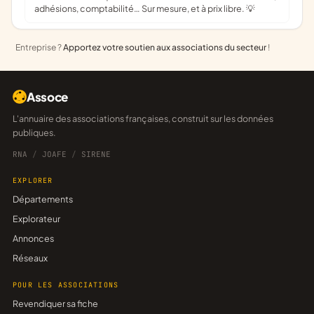
adhésions, comptabilité… Sur mesure, et à prix libre. 💡
Entreprise ?
Apportez votre soutien aux associations du secteur
!
Assoce
L'annuaire des associations françaises, construit sur les données
publiques.
RNA
/
JOAFE
/
SIRENE
EXPLORER
Départements
Explorateur
Annonces
Réseaux
POUR LES ASSOCIATIONS
Revendiquer sa fiche