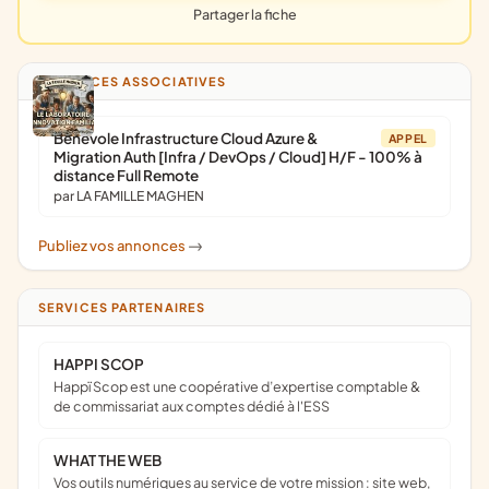
Partager la fiche
ANNONCES ASSOCIATIVES
Bénévole Infrastructure Cloud Azure &
APPEL
Migration Auth [Infra / DevOps / Cloud] H/F - 100% à
distance Full Remote
par LA FAMILLE MAGHEN
Publiez vos annonces
->
SERVICES PARTENAIRES
HAPPI SCOP
Happï Scop est une coopérative d’expertise comptable &
de commissariat aux comptes dédié à l'ESS
WHAT THE WEB
Vos outils numériques au service de votre mission : site web,