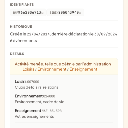
IDENTIFIANTS
W662006713
805043940
RNA
SIREN
HISTORIQUE
Créée le
, dernière déclaration le
22/04/2014
30/09/2024
6 évènements
DÉTAILS
Activité menée, telle que définie par l'administration
Loisirs
Environnement
Enseignement
/
/
Loisirs
007000
clubs de loisirs, relations
Environnement
024000
Environnement, cadre de vie
Enseignement
NAF 85.59B
Autres enseignements