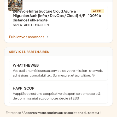
Bénévole Infrastructure Cloud Azure &
APPEL
Migration Auth [Infra / DevOps / Cloud] H/F - 100% à
distance Full Remote
par LA FAMILLE MAGHEN
Publiez vos annonces
->
SERVICES PARTENAIRES
WHAT THE WEB
Vos outils numériques au service de votre mission : site web,
adhésions, comptabilité… Sur mesure, et à prix libre. 💡
HAPPI SCOP
Happï Scop est une coopérative d’expertise comptable &
de commissariat aux comptes dédié à l'ESS
Entreprise ?
Apportez votre soutien aux associations du secteur
!