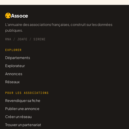
Assoce
L'annuaire des associations françaises, construit sur les données
publiques.
RNA
/
JOAFE
/
SIRENE
EXPLORER
Départements
Explorateur
Annonces
Réseaux
POUR LES ASSOCIATIONS
Revendiquer sa fiche
Publier une annonce
Créer un réseau
Trouver un partenariat