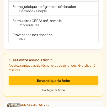
Forme juridique et régime de déclaration
Déclarée
Simple
/
Formulaires CERFA pré-remplis
2 formulaires
Provenance des données
RNA
C'est votre association ?
Ajoutez contact, activités, photos et annonces. Gratuit, en 5
minutes.
Revendiquer la fiche
Partager la fiche
ANNONCES ASSOCIATIVES