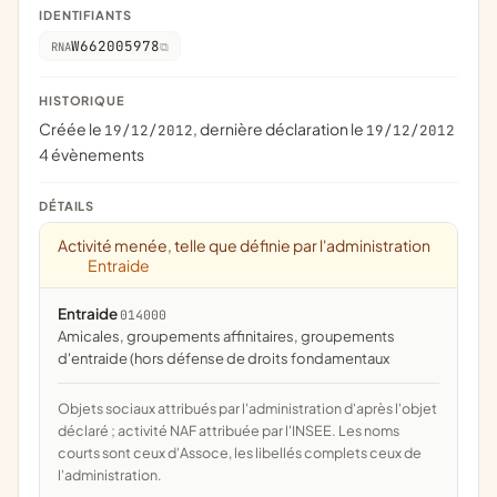
IDENTIFIANTS
W662005978
RNA
HISTORIQUE
Créée le
, dernière déclaration le
19/12/2012
19/12/2012
4 évènements
DÉTAILS
Activité menée, telle que définie par l'administration
Entraide
Entraide
014000
amicales, groupements affinitaires, groupements
d'entraide (hors défense de droits fondamentaux
Objets sociaux attribués par l'administration d'après l'objet
déclaré ; activité NAF attribuée par l'INSEE. Les noms
courts sont ceux d'Assoce, les libellés complets ceux de
l'administration.