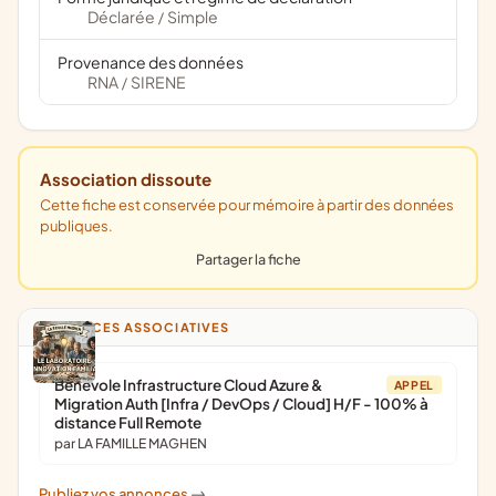
Déclarée
Simple
/
Provenance des données
RNA
SIRENE
/
Association dissoute
Cette fiche est conservée pour mémoire à partir des données
publiques.
Partager la fiche
ANNONCES ASSOCIATIVES
Bénévole Infrastructure Cloud Azure &
APPEL
Migration Auth [Infra / DevOps / Cloud] H/F - 100% à
distance Full Remote
par LA FAMILLE MAGHEN
Publiez vos annonces
->