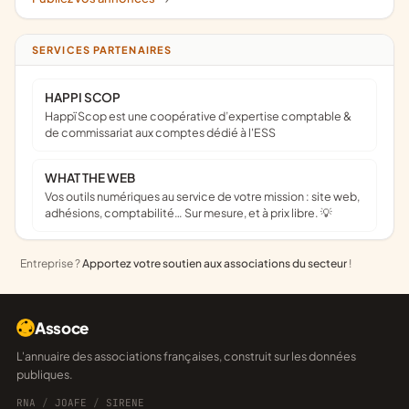
SERVICES PARTENAIRES
HAPPI SCOP
Happï Scop est une coopérative d’expertise comptable &
de commissariat aux comptes dédié à l'ESS
WHAT THE WEB
Vos outils numériques au service de votre mission : site web,
adhésions, comptabilité… Sur mesure, et à prix libre. 💡
Entreprise ?
Apportez votre soutien aux associations du secteur
!
Assoce
L'annuaire des associations françaises, construit sur les données
publiques.
RNA
/
JOAFE
/
SIRENE